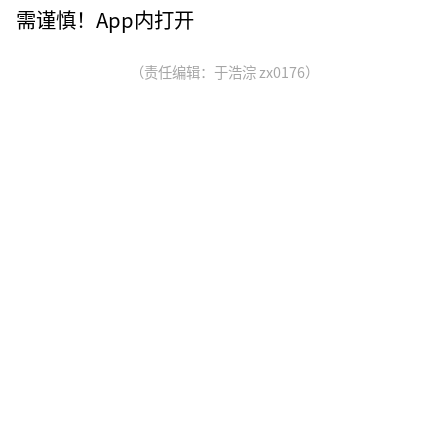
需谨慎！App内打开
（责任编辑：于浩淙 zx0176）