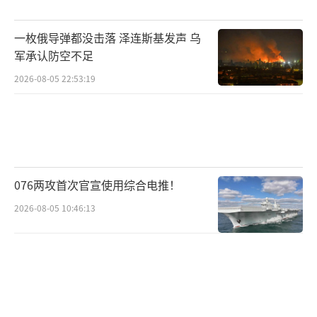
路线、飞行路径及任何来源与方法。
一枚俄导弹都没击落 泽连斯基发声 乌
《大西洋月刊》文章指出，专家们一再强
军承认防空不足
调，使用Signal进行敏感信息的讨论对国家安
2026-08-05 22:53:19
全构成威胁。如果美军飞机起飞前往也门的具
体时间等信息在这关键的两小时内落入错误的
人手中，美军飞行员和其他美国人员可能会面
临更大的危险。《大西洋月刊》向多个政府机
构询问是否反对发布完整的群聊文本，白宫新
076两攻首次官宣使用综合电推！
闻秘书莱维特重申群聊中没有机密信息，但反
2026-08-05 10:46:13
对发布这些内部和私密讨论的内容。文章认
为，公开披露特朗普顾问们在不安全通信渠道
中的信息明显符合公共利益，尤其是因为高级
政府官员正试图淡化这些信息的重要性。
（责任