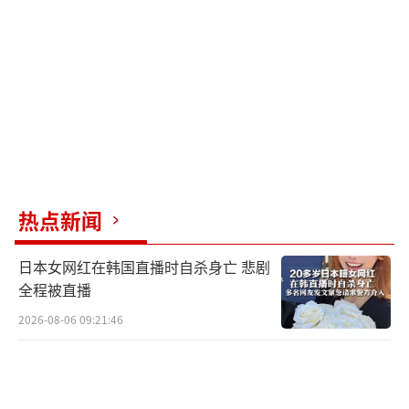
对话中分享其名字是“完全适当的”。
然而，《大西洋月刊》的文章称，一名中
情局发言人要求该杂志隐瞒拉特克利夫幕僚长
的名字，因为中情局的情报人员通常不公开身
份。国务卿鲁比奥表示，“有人犯了错误”，
并加了一名记者进群聊。他已得到保证，聊天
中的信息不会威胁到美国军人的生命，且分享
热点新闻
的信息并非机密，没有战争计划。
日本女网红在韩国直播时自杀身亡 悲剧
白宫新闻秘书卡罗琳·莱维特表示，美国
全程被直播
总统国家安全事务助理迈克尔·华尔兹已对打
2026-08-06 09:21:46
击也门胡塞武装的作战计划泄露事件负责，群
聊未发送任何机密材料。国防部长赫格塞思表
示，Signal聊天内容未泄露任何部队、地点、