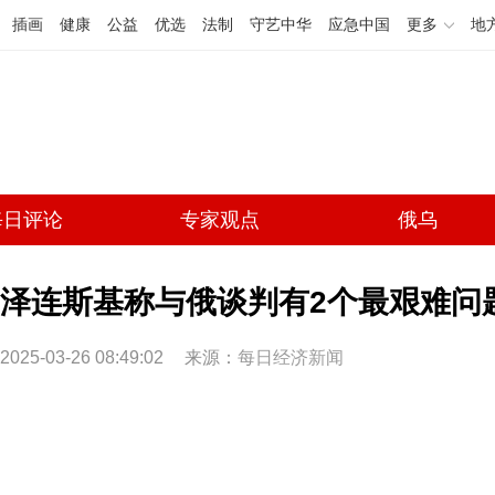
插画
健康
公益
优选
法制
守艺中华
应急中国
更多
地
每日评论
专家观点
俄乌
泽连斯基称与俄谈判有2个最艰难问
2025-03-26 08:49:02
来源：
每日经济新闻