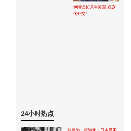
伊朗议长讽刺美国“戏剧
化外交”
24小时热点
张维为、唐湘龙：日本最不