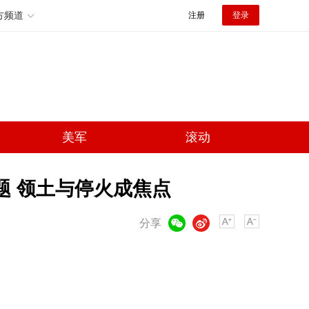
方频道
注册
登录
美军
滚动
题 领土与停火成焦点
微信
微博
分享