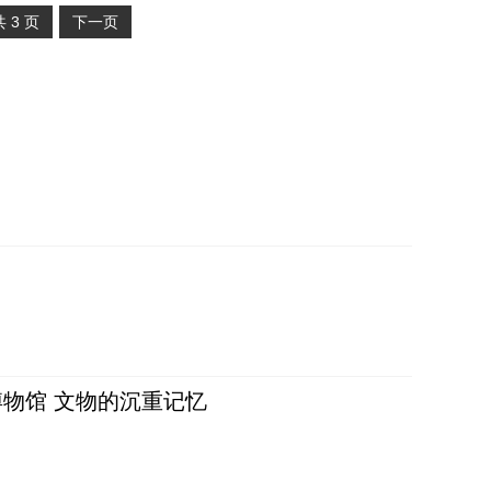
共
3
页
下一页
物馆 文物的沉重记忆