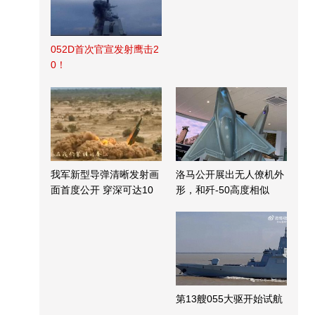
052D首次官宣发射鹰击2
0！
我军新型导弹清晰发射画
洛马公开展出无人僚机外
面首度公开 穿深可达10
形，和歼-50高度相似
米
第13艘055大驱开始试航