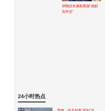
伊朗议长讽刺美国“戏剧
化外交”
24小时热点
管姚：中方对美“亮剑”反