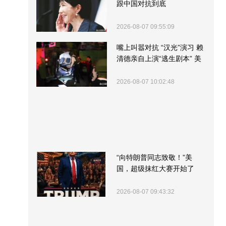
跟中国对抗到底
2026-08-07 09:55:09
嘴上叫嚣对抗 “汉光”演习 赖
清德亲自上演“逃生剧本” 美
军方围观“服务”
2026-08-07 10:02:48
“向特朗普同志致敬！”美
国，超级抹红大赛开始了
2026-08-07 09:43:32