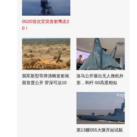
052D首次官宣发射鹰击2
0！
我军新型导弹清晰发射画
洛马公开展出无人僚机外
面首度公开 穿深可达10
形，和歼-50高度相似
米
第13艘055大驱开始试航