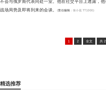
不会与俄罗斯代表同处一室。他在社交平台上透露，他
战场局势及即将到来的会谈。
(
责任编辑
：
张小花 TT1000
)
1
2
全文
共
精选推荐