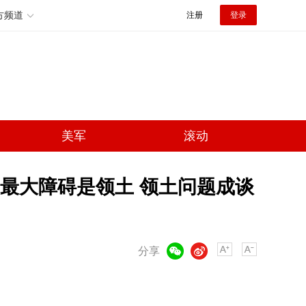
方频道
注册
登录
美军
滚动
最大障碍是领土 领土问题成谈
微信
微博
分享