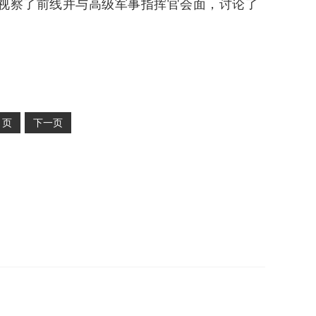
视察了前线并与高级军事指挥官会面，讨论了
2
页
下一页