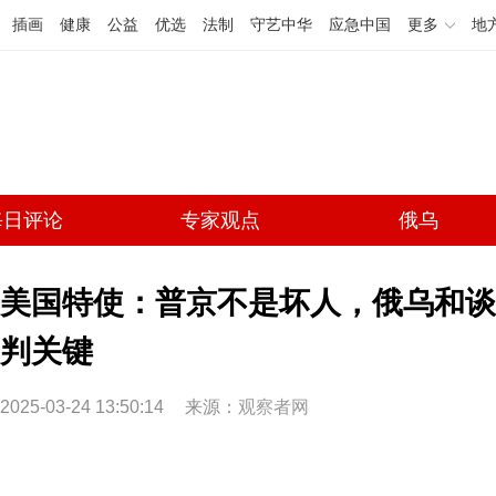
插画
健康
公益
优选
法制
守艺中华
应急中国
更多
地
每日评论
专家观点
俄乌
美国特使：普京不是坏人，俄乌和谈
判关键
2025-03-24 13:50:14
来源：
观察者网