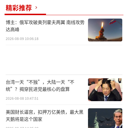
精彩推荐
美俄谈判之后，俄乌双方能否心平气和地
坐在一起，都有很大的难度，更别说谈成双方
博主：俄军攻破奥列霍夫两翼 南线攻势
都能接受的和平方案了。大概率今后的谈判会
达高峰
一个一个问题地来解决，或者是搁置。这个谈
2026-08-09 10:06:18
判过程很可能是一个长期的过程，只不过在谈
判过程当中，可能不至于频繁出现大规模的进
攻或反攻而已。
台湾一天“不独”，大陆一天“不
统”？揭穿民进党最核心的盘算
要俄乌战场出现大的变局，可能要在泽连
2026-08-08 10:47:51
斯基卸任总统一职以后才能实现。
美国财长逼宫，扣押万亿美债，最大黑
天鹅将是这个国家
（责任编辑：卢其龙 CM0882）