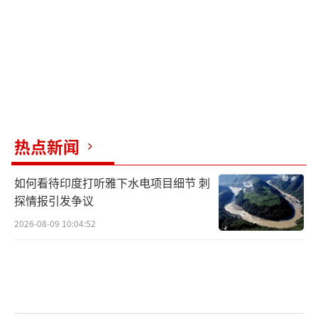
从能源和基础设施停火开始，以及就实施黑海
海上停火、全面停火和永久和平进行技术谈
判。声明称这些谈判将在中东展开，也就是说
先停火30天，然后再进行下一步的谈判。
热点新闻
如何看待印度打听雅下水电项目细节 刺
普京之所以先停火30天，应该是因为库尔
探情报引发争议
斯克已经基本收回了。目前乌军在库尔斯克残
2026-08-09 10:04:52
存的一点兵力，已经构不成泽连斯基手上的一
张领土交换砝码了。而30天之后，俄罗斯大概
率不会停止进攻行动。一方面它要收回全部领
土，另一方面在乌东，它要尽可能夺取更多的