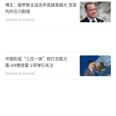
战略要点。
博主：俄罗斯主战派声音越来越大 克宫
内外压力剧增
2026-08-09 10:09:21
虽然俄乌冲突实现临时停火，呈现了一线
希望，但要实现全面停火和平，还有太多难以
调和的矛盾要解决。乌方坚持自己有加入北约
的权利，俄方是坚决反对、毫不退让；乌方坚
中国形成“三位一体”核打击能力
持要求俄方退出东部四个州，俄方坚称这4个州
轰-6N携惊雷-1导弹引关注
已经是自己的领土了；乌方要求西方军队以维
2026-08-08 19:30:09
和的名义进入自己的国家，但俄方那是坚决反
对。