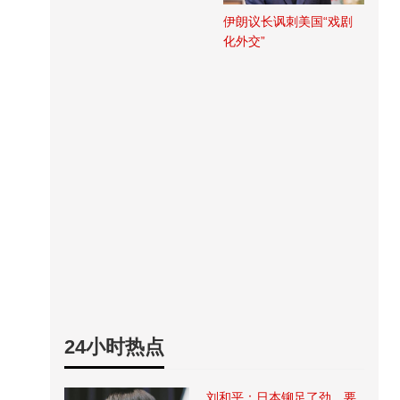
伊朗议长讽刺美国“戏剧
化外交”
24小时热点
刘和平：日本铆足了劲，要