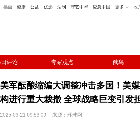
插画
健康
公益
优选
法制
守艺中华
应急中国
更多
地
每日评论
专家观点
俄乌
美军酝酿缩编大调整冲击多国！美媒
构进行重大裁撤 全球战略巨变引发
2025-03-21 09:53:09
来源：
环球网