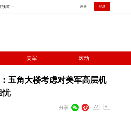
方频道
注册
登录
美军
滚动
：五角大楼考虑对美军高层机
担忧
微信
微博
分享