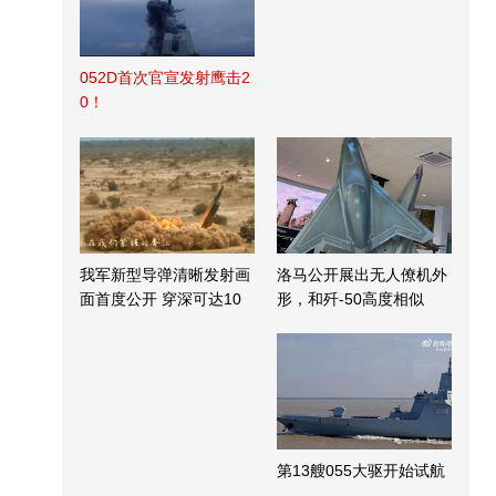
052D首次官宣发射鹰击2
0！
我军新型导弹清晰发射画
洛马公开展出无人僚机外
面首度公开 穿深可达10
形，和歼-50高度相似
米
第13艘055大驱开始试航