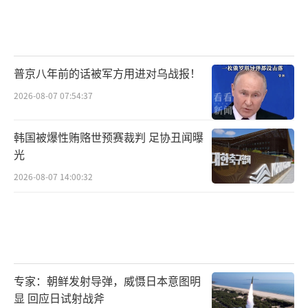
普京八年前的话被军方用进对乌战报！
2026-08-07 07:54:37
韩国被爆性贿赂世预赛裁判 足协丑闻曝
光
2026-08-07 14:00:32
专家：朝鲜发射导弹，威慑日本意图明
显 回应日试射战斧