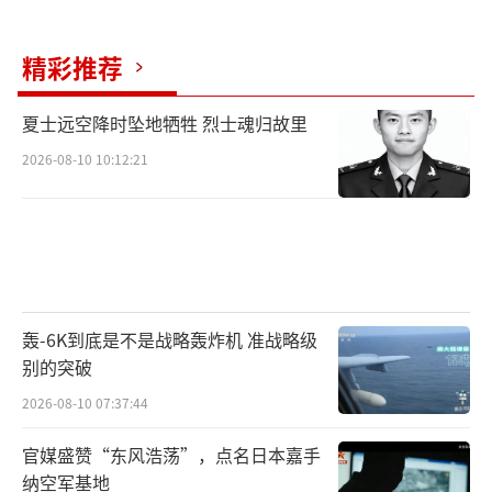
系，这一观点得到了广泛支持。
马科斯执政后，美军重返苏比克湾基地，
精彩推荐
中程导弹部署在吕宋岛，这些动作把菲律宾绑
夏士远空降时坠地牺牲 烈士魂归故里
上了美国的“印太战略”列车。杜特尔特家族
一直警惕美国干预，曾反对新增美军基地。如
2026-08-10 10:12:21
果他们再次掌权，可能会停止美菲联合军演，
放缓军事基地扩建，甚至重新评估《加强防务
合作协议》（EDCA），减少美国在南海的存在
感。
轰-6K到底是不是战略轰炸机 准战略级
杜特尔特家族希望与中国搞好关系，但也
别的突破
不会放弃在南海的权益。他们的主要策略是通
2026-08-10 07:37:44
过经济活动吸引中国投资，同时利用中国平衡
官媒盛赞“东风浩荡”，点名日本嘉手
美国的影响。这种两边讨好的策略虽然不能完
纳空军基地