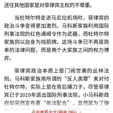
送往其他国家是对菲律宾主权的不尊重。
当杜特尔特走进马尼拉机场时，菲律宾的
政治斗争变得更加激烈。马科斯家族利用国际
刑事法院的红色通缉令作为武器，而杜特尔特
家族则以自身为挡箭牌。这场斗争已不再是简
单的法律问题，而是两个大家族之间的权力博
弈。
菲律宾政治本质上是门阀世袭的丛林法
则。马科斯家族用所谓的“反人类罪”来对付
杜特尔特，实际上是在背后捅刀子。尽管菲律
宾已于2019年退出国际刑事法院，小马科斯政
府却突然宣布要“依法配合”，显然是为了弹
劾莎拉和瓦解杜特尔特家族而准备的政治剧
点击查看全文(剩余
79
%)