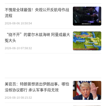
内的经济合作，将南海博弈的重点从军事对抗
转移到发展竞争上。
不愧是全球最强！央视公开反航母作战
（责任编辑：卢其龙 CM0882）
流程
2026-08-06 10:50:54
“绕不开”的霍尔木兹海峡 阿曼成最大
冤大头
2026-08-10 07:58:32
美官员：特朗普想退出伊朗战事，哪怕
没核协议都行 承认军事手段无效
2026-08-10 08:15:32