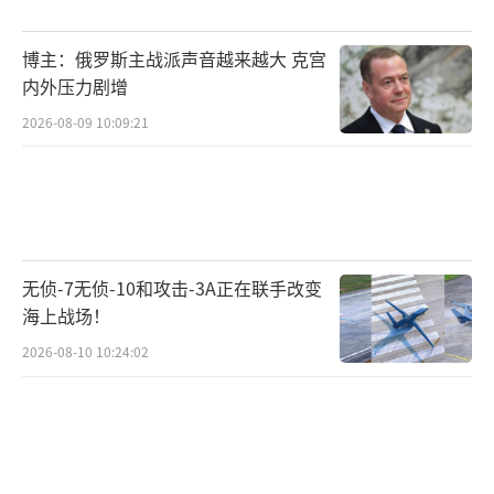
度。
博主：俄罗斯主战派声音越来越大 克宫
这场“殉家”的大戏结局如何尚不可知。
内外压力剧增
真相不重要，重要的是谁能更狠地打击对手。
2026-08-09 10:09:21
杜特尔特的这次“牺牲”未必能让家族东山再
起，但肯定会让马科斯夜不能寐。
如果杜特尔特家族再次掌控菲律宾政局，
南海局势可能会从马科斯时期的“火上浇
无侦-7无侦-10和攻击-3A正在联手改变
海上战场！
油”转变为“务实降温”。杜特尔特当政时，
菲律宾在南海问题上采取了“搁置争议，务实
2026-08-10 10:24:02
合作”的策略，通过双边对话解决分歧，改善
了中菲关系。莎拉·杜特尔特批评马科斯把南
海变成美国的角斗场，主张修复与中国的关