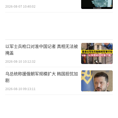
全避免摩擦，但可以大大减少冲突的可能性。
2026-08-07 10:40:02
对于中国来说，杜特尔特家族重新掌权可
能意味着南海紧张局势能得到一些缓解，但也
需小心他们在中美之间玩平衡术。美国可能会
通过情报渗透和非政府组织等手段挑动菲律宾
以军士兵枪口对准中国记者 真相无法被
国内反华势力与杜特尔特家族之间的矛盾，削
掩盖
弱其执政合法性。
2026-08-10 10:12:32
杜特尔特家族在南海问题上的政策实质是
乌总统称援俄朝军规模扩大 韩国担忧加
家族政治和地缘利益的结合体。尽管他们的统
剧
治可能会暂时平息南海的紧张局势，但菲律宾
2026-08-10 09:13:11
政治环境的不稳定性和美国的干预行为可能会
让这段短暂的平静成为下一次风波的序曲。对
中国而言，与其依赖某个家族，不如加强区域