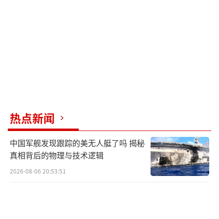
世界展示了其在国际社会中的地位和影响力。
乌克兰接受停火提议，表明其愿意通过外交手
段解决冲突，这不仅有助于缓解国内的人道主
义危机，也能为其争取更多的国际支持。此
外，乌克兰通过与美国的合作，进一步巩固了
与西方国家的联盟关系，这对未来的国家安全
和经济发展具有重要意义。
热点新闻
联合声明中的停火提议与俄罗斯的态度密
切相关。如果俄罗斯拒绝接受停火，那么这一
中国军舰发现跟踪的美无人艇了吗 揭秘
提议将无法实施，俄乌冲突可能会继续升级。
真相背后的物理与技术逻辑
从俄罗斯的角度来看，停火提议可能被视为乌
2026-08-06 20:53:51
克兰和美国的缓兵之计，旨在为乌克兰争取更
多的时间和资源。因此，俄罗斯可能会对停火
提议持谨慎态度，甚至可能继续在战场上施