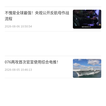
压，以迫使乌克兰在未来的谈判中做出更多让
不愧是全球最强！央视公开反航母作战
步。
流程
这次会谈及其结果可能对俄乌冲突的走向
2026-08-06 10:50:54
产生重要影响。如果停火提议得以实施，俄乌
双方将有机会进行人道主义援助和战俘交换，
这将有助于缓解冲突的紧张局势。然而，停火
并不意味着冲突的结束，反而可能为双方提供
076两攻首次官宣使用综合电推！
重新调整战略和部署兵力的机会。对于乌克兰
2026-08-05 10:46:13
而言，停火期间可以加强防御工事、补充兵力
和物资，为未来的战斗做好准备。对于俄罗斯
而言，停火期间可以巩固已占领土、调整战
术，为下一阶段的进攻做好准备。
这次会谈也反映了国际社会对俄乌冲突的