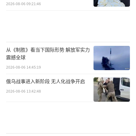
同时也具备通过军事手段施加压力的能力。这
2026-08-06 09:21:46
种策略不仅有助于美国在全球范围内维护其霸
权地位，也能在一定程度上遏制俄罗斯的扩张
野心。未来，俄乌冲突的走向将取决于各方的
战略选择和国际社会的态度，而这次会谈无疑
从《制胜》看当下国际形势 解放军实力
为冲突的解决提供了一个新的契机。
（责任编辑：
震撼全球
卢其龙 CM0882）
2026-08-06 14:45:19
俄乌战事进入新阶段 无人化战争开启
2026-08-06 13:42:48