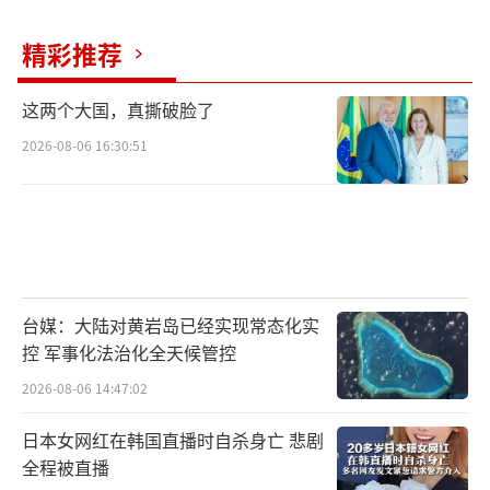
复杂态度。尽管美国和乌克兰在联合声明中表
精彩推荐
达了停火的意愿，但其他国家和国际组织对此
的态度可能并不一致。例如，欧盟可能会支持
这两个大国，真撕破脸了
停火提议，希望通过和平手段解决冲突，避免
2026-08-06 16:30:51
欧洲局势进一步恶化。然而，一些国家可能会
对停火提议持怀疑态度，认为其无法从根本上
解决俄乌冲突的根源问题。
从地缘政治的角度来看，这次会谈及其结
台媒：大陆对黄岩岛已经实现常态化实
果可能对全球格局产生深远影响。俄乌冲突不
控 军事化法治化全天候管控
仅是地区性的军事冲突，更是大国博弈的焦
2026-08-06 14:47:02
点。通过这次会谈，美国试图在俄乌冲突中重
新确立其主导地位，并向俄罗斯传递一个信
日本女网红在韩国直播时自杀身亡 悲剧
全程被直播
号：美国仍然愿意通过外交手段解决冲突，但