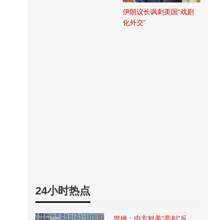
伊朗议长讽刺美国“戏剧
化外交”
24小时热点
管姚：中方对美“亮剑”反