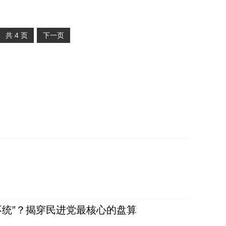
共
4
页
下一页
不统”？揭穿民进党最核心的盘算