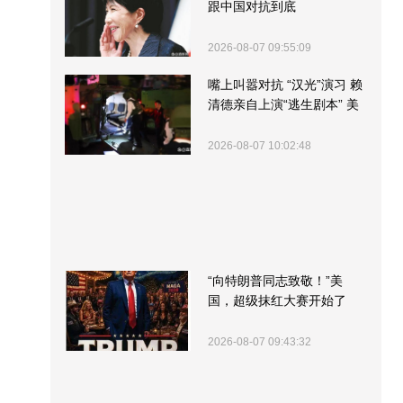
跟中国对抗到底
2026-08-07 09:55:09
嘴上叫嚣对抗 “汉光”演习 赖
清德亲自上演“逃生剧本” 美
军方围观“服务”
2026-08-07 10:02:48
“向特朗普同志致敬！”美
国，超级抹红大赛开始了
2026-08-07 09:43:32