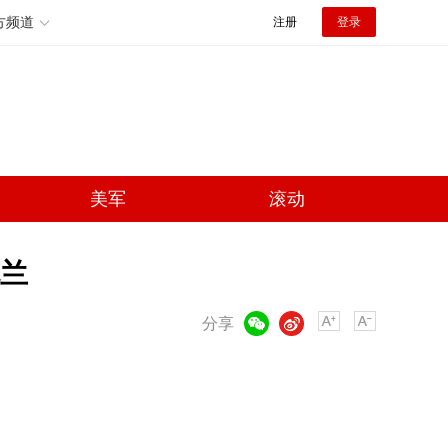
方频道
注册
登录
美军
滚动
兰
微信
微博
分享