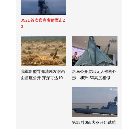
052D首次官宣发射鹰击2
0！
我军新型导弹清晰发射画
洛马公开展出无人僚机外
面首度公开 穿深可达10
形，和歼-50高度相似
米
第13艘055大驱开始试航