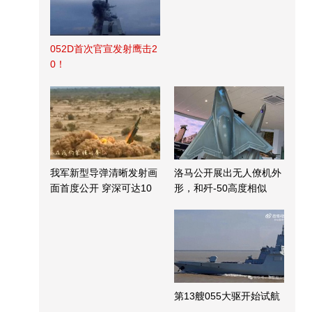
052D首次官宣发射鹰击2
0！
我军新型导弹清晰发射画
洛马公开展出无人僚机外
面首度公开 穿深可达10
形，和歼-50高度相似
米
第13艘055大驱开始试航