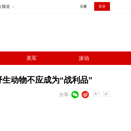
方频道
注册
登录
美军
滚动
生动物不应成为“战利品”
微信
微博
分享