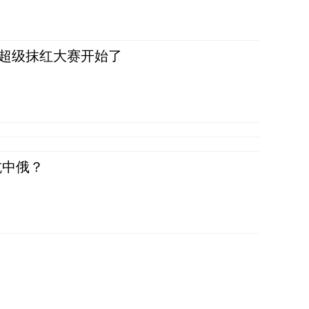
，超级抹红大赛开始了
抗中俄？