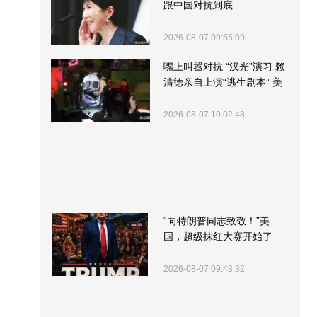
跟中国对抗到底
2026-08-07 09:55:09
嘴上叫嚣对抗 “汉光”演习 赖
清德亲自上演“逃生剧本” 美
军方围观“服务”
2026-08-07 10:02:48
“向特朗普同志致敬！”美
国，超级抹红大赛开始了
2026-08-07 09:43:32