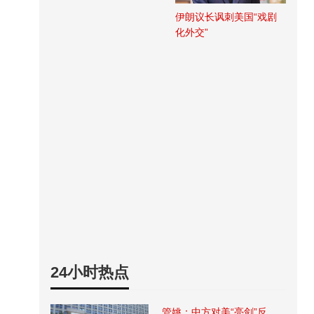
伊朗议长讽刺美国“戏剧
化外交”
24小时热点
管姚：中方对美“亮剑”反