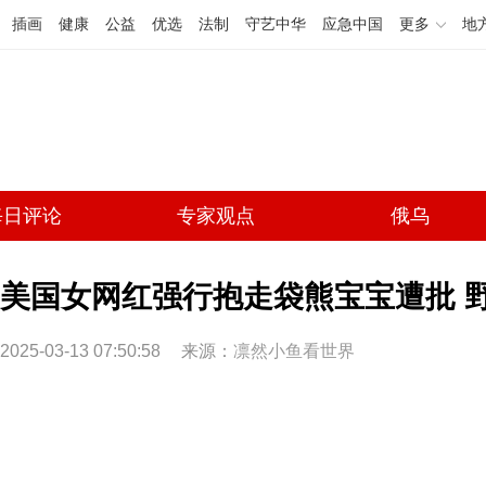
插画
健康
公益
优选
法制
守艺中华
应急中国
更多
地
每日评论
专家观点
俄乌
美国女网红强行抱走袋熊宝宝遭批 野
2025-03-13 07:50:58
来源：
凛然小鱼看世界