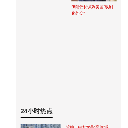
伊朗议长讽刺美国“戏剧
化外交”
24小时热点
管姚：中方对美“亮剑”反