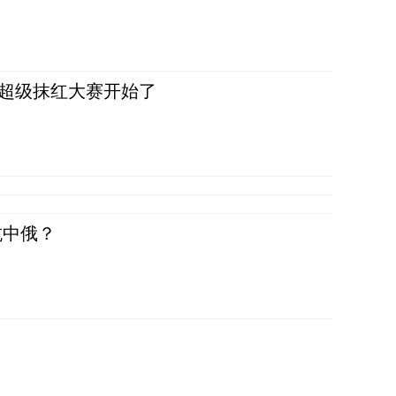
，超级抹红大赛开始了
抗中俄？