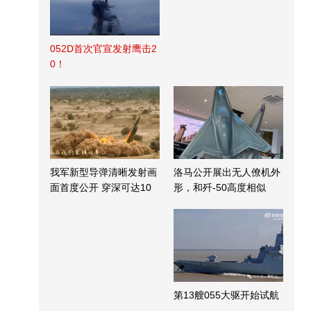
052D首次官宣发射鹰击2
0！
我军新型导弹清晰发射画
洛马公开展出无人僚机外
面首度公开 穿深可达10
形，和歼-50高度相似
米
第13艘055大驱开始试航