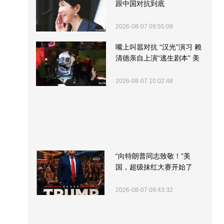
跟中国对抗到底
2026-08-07 09:55:09
嘴上叫嚣对抗 “汉光”演习 赖
清德亲自上演“逃生剧本” 美
军方围观“服务”
2026-08-07 10:02:48
“向特朗普同志致敬！”美
国，超级抹红大赛开始了
2026-08-07 09:43:32