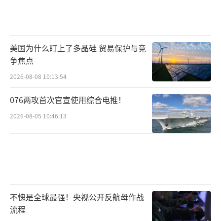
R。为此波兰不得不紧急向美国和韩国采购坦克
和自行火炮，以填补大力援乌后的装备空缺。
如今欧洲国家几乎没有余力向乌克兰提供现有
美国为什么盯上了多晶硅 贸易保护与竞
装备，只能重新生产。
争焦点
报道提到，欧洲多年来忽视国防工业能力
2026-08-08 10:13:54
建设，尽管得到资金扶持，但想要提升产能并
076两攻首次官宣使用综合电推！
非短时间就能见成效。例如美国《防务新闻》
2026-08-05 10:46:13
透露，丹麦国防部2月28日宣布，将由挪威弹药
制造商负责重启一座已经关闭的弹药厂，以生
产乌克兰急需的155毫米炮弹等各种弹药。这家
原属于丹麦军方的弹药厂于2008年被出售，20
20年因严重亏损而关闭生产线。按照计划，相
不愧是全球最强！央视公开反航母作战
关生产设施建设完成后可正式投产。但目前还
流程
没有最后确定弹药投产的时间表，同时该弹药