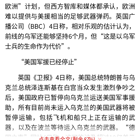
欧洲”计划，但西方智库和媒体都承认，欧洲
难以提供与美援相当的足够武器弹药。英国广
播公司（BBC）4日称，相对乐观的估计认为，
前线的乌军还能够坚持6个月，但“这是以乌军
士兵的生命作为代价”。
“美国军援已经停止”
英国《卫报》4日称，美国总统特朗普与乌
克兰总统泽连斯基在白宫当众发生激烈争吵之
后，美国政府已暂停向乌克兰运送美国军事援
助，所有目前尚未运入乌克兰的美国武器将被
暂停运输，包括飞机和船只上正在运输的武
器，以及在波兰等待运入乌克兰的武器。“德
国之声”网站4日称，这可能涉及超过10亿美元
点击查看全文(剩余
87
%)