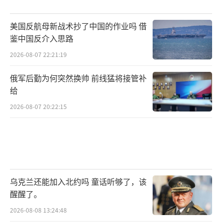
源来维持大约半年的时间，但实际情况当然会
困难得多。乌克兰国防委员会已经举行了一次
美国反航母新战术抄了中国的作业吗 借
闭门会议，讨论美国停止军事援助的应对策
鉴中国反介入思路
略。”
2026-08-07 22:21:19
一名乌克兰高级情报官员对英国《金融时
俄军后勤为何突然换帅 前线猛将接管补
报》的分析则悲观得多：“乌克兰可能将在两
给
三个月内用完最后一批美国援乌物资。”他表
2026-08-07 20:22:15
示，乌克兰将在夏季耗尽美国武器，“在那之
后，我们将非常困难。这不会是全面崩溃，但
我们将被迫更快地撤出一些地区。”
欧洲军工生产能力堪忧
乌克兰还能加入北约吗 童话听够了，该
醒醒了。
就在美国宣布暂停向乌克兰提供武器弹药
2026-08-08 13:24:48
之后，欧盟委员会主席冯德莱恩4日宣布，欧盟