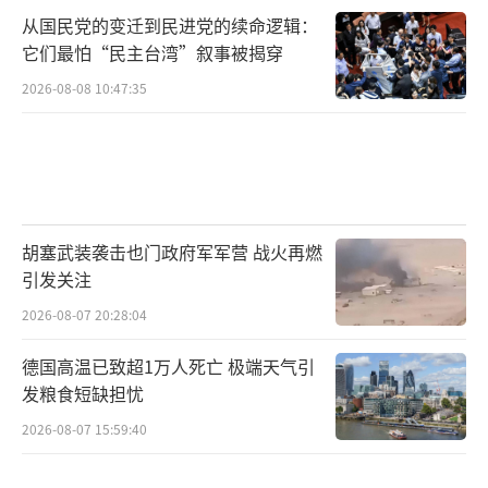
从国民党的变迁到民进党的续命逻辑：
将实施“旨在提升欧洲各国防务能力并加强对
它们最怕“民主台湾”叙事被揭穿
乌克兰军备支持”的“重新武装欧洲”计划，
2026-08-08 10:47:35
调动近8000亿欧元打造“一个安全而有韧性的
欧洲”。但BBC称，相比乌克兰面临的紧迫局
势，目前尚不清楚该计划是否能实施以及实施
的速度有多快。此外，冯德莱恩的计划仍须在
欧盟峰会上得到各国政府的批准。
胡塞武装袭击也门政府军军营 战火再燃
引发关注
美国“商业内幕”网站认为，欧洲即便能
2026-08-07 20:28:04
够凑出足够的资金，但目前没有能力将其转化
为实际的援乌武器装备。在此前3年的俄乌冲突
德国高温已致超1万人死亡 极端天气引
发粮食短缺担忧
中，欧洲国家向乌克兰提供了大部分库存的苏
联时代武器装备，例如仅波兰就移交了超过260
2026-08-07 15:59:40
辆T-72系列主战坦克，包括现役较新的T-72M1