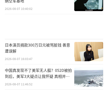
纳空军基地
被迫停止使用武器库中最先进的美制防空系
2026-08-07 10:40:02
统，“最终乌克兰将需要进行艰难的优先排
序：仅有的防空武器是用来保卫机场，还是发
电厂，或者是制造武器的工厂？”
BBC称，乌克兰议会国防委员会成员费迪
日本演员捐款300万日元被骂脏钱 善意
尔·维尼斯拉夫斯基估计，在特朗普决定暂停
遭误解
向乌克兰提供军事装备后，乌克兰的武器库存
2026-08-07 16:03:47
最多能维持6个月。一名前线乌军士兵也表达了
类似的观点，但他补充说，美国这一决定的代
中国真发现不了美军无人艇？052D被拍
到后，美军3大疑点让我怀疑 真相并非
价将“以乌克兰士兵的生命来衡量”。维尼斯
如此
2026-08-07 11:46:52
拉夫斯基表示，如今乌克兰方面在努力寻找弥
补美制武器短缺的办法。他说：“我认为，即
使没有美国的持续帮助，我们肯定有足够的资