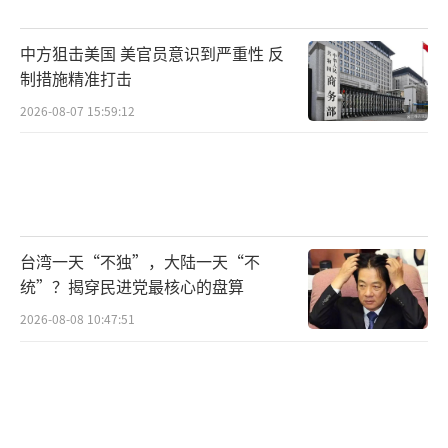
乌军能坚持两个月？六个月？
中方狙击美国 美官员意识到严重性 反
乌克兰总理什梅加尔4日表示，目前乌克兰
制措施精准打击
仍有办法为前线部队提供补给，但“数千人的
2026-08-07 15:59:12
生命处于危险之中”，尤其是最重要的防空系
统可能会因美国停止军援而受影响。
“德国之声”网站称，西方军事专家认
为，考虑到此前已经交付的美国武器，乌克兰
台湾一天“不独”，大陆一天“不
军队应该能以当前的强度继续战斗大约6个月。
统”？揭穿民进党最核心的盘算
美国提供给乌克兰的主要装备包括M1A1主战坦
2026-08-08 10:47:51
克和“布雷德利”步兵战车、M109系列自行榴
弹炮、各种迫击炮以及数百万枚大口径炮弹、
无人机、远程火箭系统和排雷设备。美国还提
供了重要的军事后勤支持，例如装甲运输车和