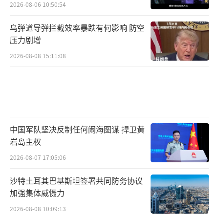
2026-08-06 10:50:54
厂建造完成后，也将优先填补丹麦本国的弹药
乌弹道导弹拦截效率暴跌有何影响 防空
短缺。
压力剧增
此外美媒还提到，欧洲军工生产能力被严
2026-08-08 15:11:08
重夸大了。英国智库国际战略研究所的报告
称，俄乌冲突爆发以来，欧洲军工企业已将炮
弹产量“扩大到了俄乌冲突前的10倍”。欧盟
委员会声称，截至2024年1月，欧洲155毫米炮
中国军队坚决反制任何闹海图谋 捍卫黄
弹的年生产能力已达到100万枚，欧盟内部市场
岩岛主权
事务专员蒂埃里·布雷顿曾称，欧盟计划到202
2026-08-07 17:05:06
4年年底每年生产170万枚炮弹。但调查显示，
这些宣传与实际生产的炮弹数量相去甚远。德
沙特土耳其巴基斯坦签署共同防务协议
加强集体威慑力
国莱茵金属公司的一份内部文件显示，截至202
2026-08-08 10:09:13
4年1月，欧盟155毫米炮弹年产量只有55万