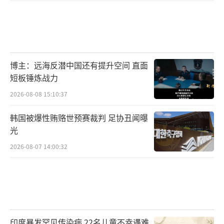
枚。美国有线电视新闻网4日称，即使欧洲拥有
必要的资金，欧洲防务部门的产能也需要数年
时间才能与美国相提并论。
（责任编辑：卢其龙 CM088
2）
博主：远海反潜中国还有提升空间 直面
短板锤炼战力
2026-08-08 15:10:37
韩国被爆性贿赂世预赛裁判 足协丑闻曝
光
2026-08-07 14:00:32
印度暴发罕见传染病 22名儿童不幸遇难