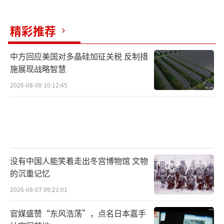
架桥车等。
精彩推荐
报道称，“美国在防空领域的援助对乌克
兰尤为重要”。相关统计显示，美国提供了多
中方回应美国对多晶硅加征关税 反制措
种防空导弹，包括“霍克”“爱国者”“毒
施展现战略智慧
刺”和“复仇者”等。如果停止交付这些防空
2026-08-08 10:12:45
系统以及配套的弹药，“乌克兰当前表现得相
当成功的防空部队可能很快就会无法运作”。
报道称，“由于缺乏可用技术，欧洲盟友无法
提供能够取代‘爱国者’的同类防空导弹。因
此乌克兰可能很快就会发现难以反击俄罗斯的
没有中国人能笑着走出冬宫博物馆 文物
的沉重记忆
空袭”。
2026-08-07 09:21:01
总部位于芬兰的开源情报机构黑鸟集团的
官媒盛赞“东风浩荡”，点名日本嘉手
战争分析师卡斯特尔米认为，如果乌克兰军方