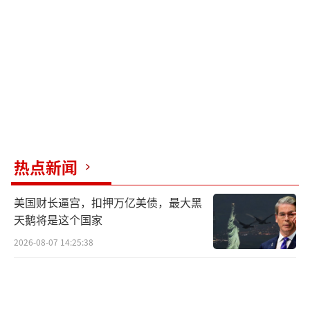
的，“这是一项非常重要的决定，目前情势十
分严峻”。
《卫报》统计称，美国对乌克兰的援助包
括军事援助、通过世界银行信托基金提供的预
算援助，以及通过美国国际开发署提供的其他
资金。这次被叫停的美国对乌克兰军事援助涉
及两条途径：一是“总统提款授权”，允许美
热点新闻
国总统快速将武器和设备从美军库存中直接移
交给乌克兰，而不需要国会批准；二是“乌克
美国财长逼宫，扣押万亿美债，最大黑
兰安全援助倡议”，美国从国防工业采购相关
天鹅将是这个国家
军事装备。目前美国总共承诺通过“总统提款
2026-08-07 14:25:38
授权”向乌克兰提供317亿美元的武器援助，大
部分（远超200亿美元）的武器已经发货。