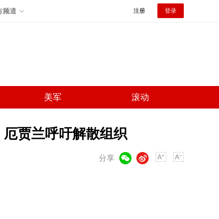
方频道
注册
登录
美军
滚动
 厄贾兰呼吁解散组织
微信
微博
分享