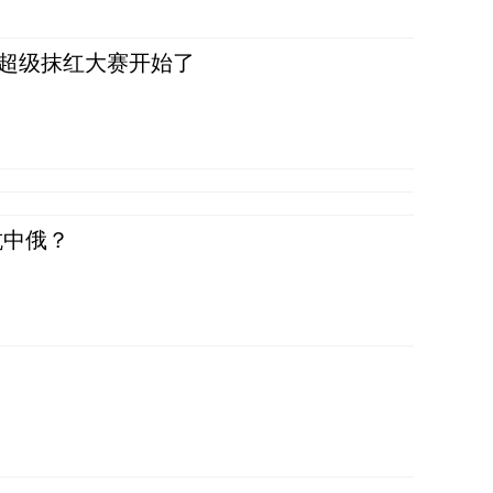
，超级抹红大赛开始了
抗中俄？