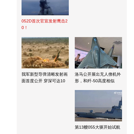
052D首次官宣发射鹰击2
0！
我军新型导弹清晰发射画
洛马公开展出无人僚机外
面首度公开 穿深可达10
形，和歼-50高度相似
米
第13艘055大驱开始试航