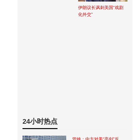
伊朗议长讽刺美国“戏剧
化外交”
24小时热点
管姚：中方对美“亮剑”反