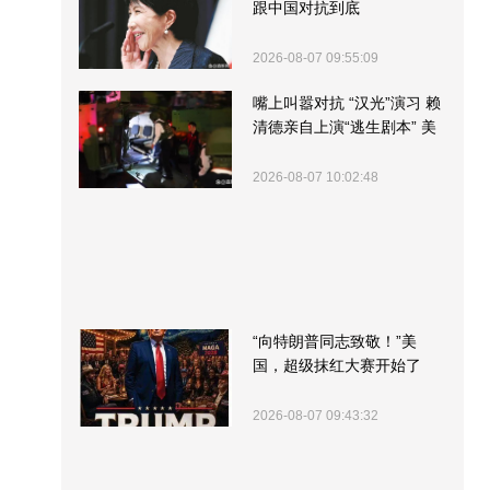
跟中国对抗到底
2026-08-07 09:55:09
嘴上叫嚣对抗 “汉光”演习 赖
清德亲自上演“逃生剧本” 美
军方围观“服务”
2026-08-07 10:02:48
“向特朗普同志致敬！”美
国，超级抹红大赛开始了
2026-08-07 09:43:32