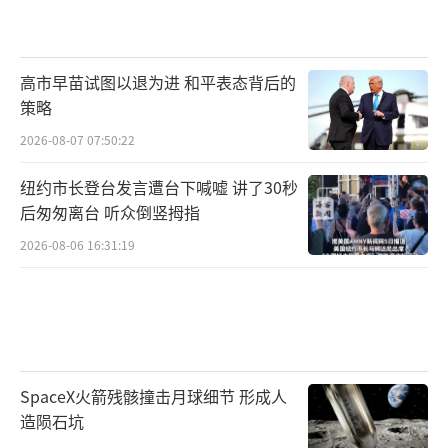
高市早苗试图以退为进 和平表态背后的
策略
2026-08-07 07:50:22
纽约市长登台发言遭台下喊嘘 讲了30秒
后匆匆离台 听众倒竖拇指
2026-08-06 16:31:19
SpaceX火箭残骸撞击月球细节 形成人
造陨石坑