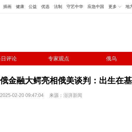
插画
健康
公益
优选
法制
守艺中华
应急中国
更多
地
每日评论
专家观点
俄乌
俄金融大鳄亮相俄美谈判：出生在基
2025-02-20 09:47:04
来源：
澎湃新闻