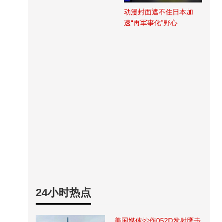
动漫封面遮不住日本加
速“再军事化”野心
24小时热点
美国媒体炒作052D发射鹰击