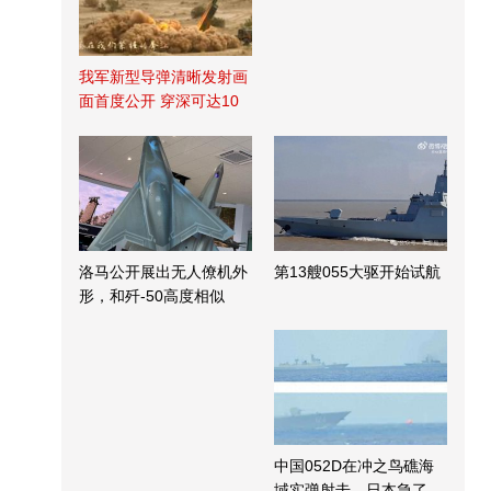
我军新型导弹清晰发射画
面首度公开 穿深可达10
米
洛马公开展出无人僚机外
第13艘055大驱开始试航
形，和歼-50高度相似
中国052D在冲之鸟礁海
域实弹射击，日本急了