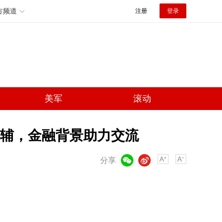
方频道
注册
登录
美军
滚动
辅，金融背景助力交流
微信
微博
分享