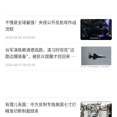
不愧是全球最强！央视公开反航母作战
流程
2026-08-06 10:50:54
台军演练赖清德逃跑，演习时坦克"边
跑边爆装备"，被民众提醒才捡回来 演
习状况频出引发关注
2026-08-07 08:55:36
有理儿有面：中方反制专挑美国七寸打
精准切断制裁链条