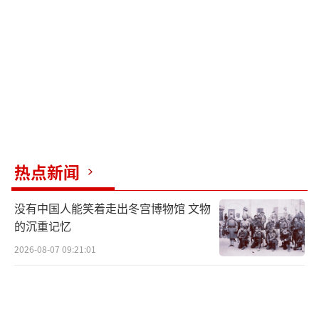
战，推动全球科技进步和创新，为人类带来更
多福祉。
比尔·盖茨对中国在科技创新方面的表现
给予了高度评价，强调不应低估中国的创新能
力，并赞赏像DeepSeek这样的科技创新企业的
崛起。他认为中国的科技发展将引领全球的科
技进步和创新，为人类带来更多的机遇和挑
热点新闻
战。期待全球科技进步和创新给人类带来更加
没有中国人能笑着走出冬宫博物馆 文物
美好的未来。
的沉重记忆
2026-08-07 09:21:01
（责任编辑：张蕾 TT0001）