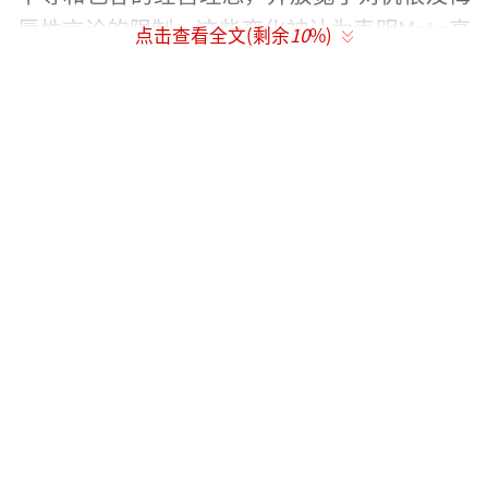
辱性言论的限制。这些变化被认为表明Meta高
点击查看全文(剩余
10
%)
层正在转向更加保守的方向。
（责任编辑：张小花 TT1
000）