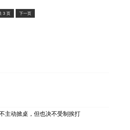
共
3
页
下一页
，不主动掀桌，但也决不受制挨打