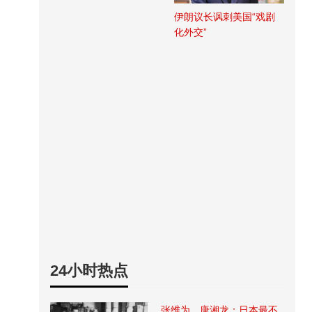
伊朗议长讽刺美国“戏剧
化外交”
24小时热点
张维为、唐湘龙：日本最不