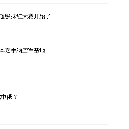
，超级抹红大赛开始了
日本嘉手纳空军基地
抗中俄？