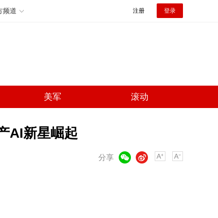
方频道
注册
登录
美军
滚动
国产AI新星崛起
微信
微博
分享