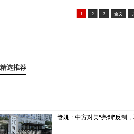
1
2
3
全文
精选推荐
管姚：中方对美“亮剑”反制