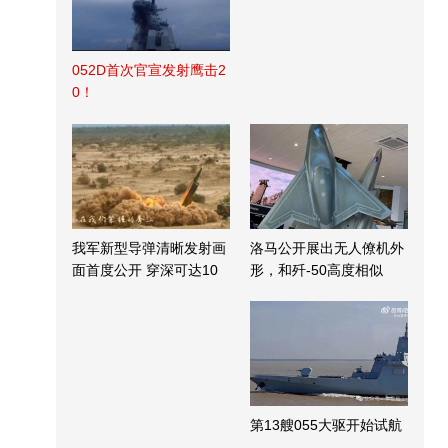
052D首次官宣发射鹰击2
0！
我军新型导弹清晰发射画
洛马公开展出无人僚机外
面首度公开 穿深可达10
形，和歼-50高度相似
米
第13艘055大驱开始试航