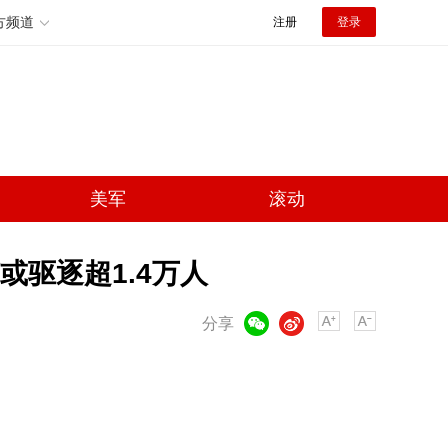
方频道
注册
登录
美军
滚动
驱逐超1.4万人
微信
微博
分享