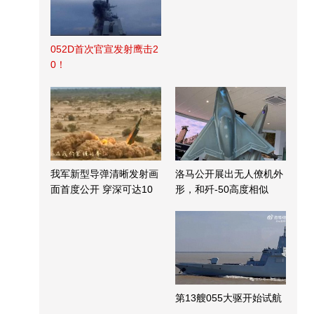
052D首次官宣发射鹰击2
0！
我军新型导弹清晰发射画
洛马公开展出无人僚机外
面首度公开 穿深可达10
形，和歼-50高度相似
米
第13艘055大驱开始试航