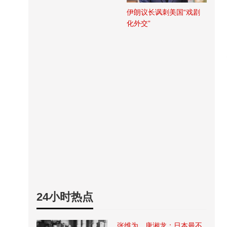
伊朗议长讽刺美国“戏剧
化外交”
24小时热点
张维为、唐湘龙：日本最不