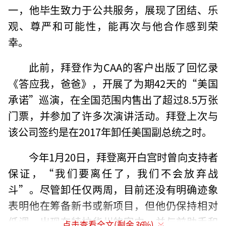
一，他毕生致力于公共服务，展现了团结、乐
观、尊严和可能性，能再次与他合作感到荣
幸。
此前，拜登作为CAA的客户出版了回忆录
《答应我，爸爸》，开展了为期42天的“美国
承诺”巡演，在全国范围内售出了超过8.5万张
门票，并参加了许多次演讲活动。拜登上次与
该公司签约是在2017年卸任美国副总统之时。
今年1月20日，拜登离开白宫时曾向支持者
保证，“我们要离任了，我们不会放弃战
斗”。尽管卸任仅两周，目前还没有明确迹象
表明他在筹备新书或新项目，但他仍保持相对
低调，出现在特拉华州的家中，并与前助手和
点击查看全文(剩余
36
%)