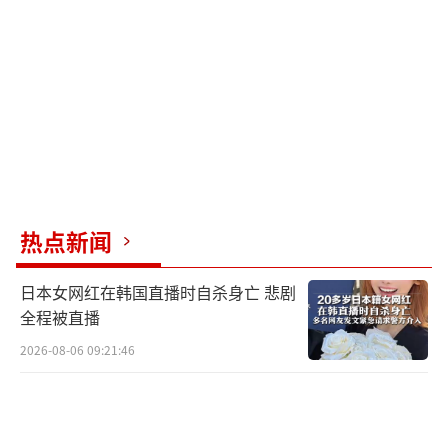
明，DeepSeek带来的效率提升并未影响投资规
划过程。
了解主要科技厂商的资本支出意图对评估
这些公司是否会大幅削减AI基础设施资本支出
至关重要。目前披露的信息显示，绝大多数已
知的资本开支都是针对AI推理和非AI用例，而
非AI训练。
热点新闻
从宏观经济角度来看，有充分理由预期更
日本女网红在韩国直播时自杀身亡 悲剧
高的商业支出和生产力增长。尽管在股票层面
全程被直播
可能会出现赢家和输家，但整体经济将成为赢
2026-08-06 09:21:46
家。DeepSeek展示了效率提升的潜力，这反过
来会促进更大的竞争并推动AI的更广泛采用。