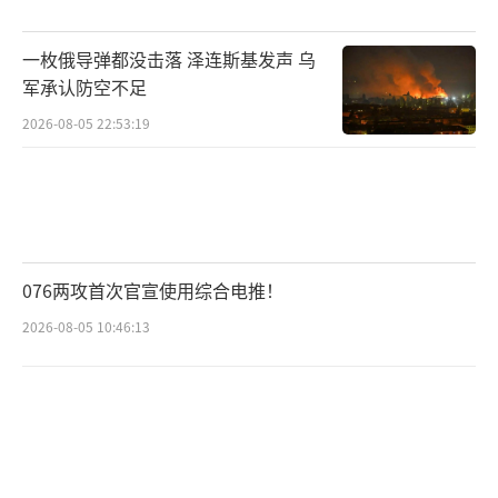
度。近期有报道称美俄领导人可能会直接通话
一枚俄导弹都没击落 泽连斯基发声 乌
商讨乌克兰问题，希望这些努力能促使乌克兰
军承认防空不足
战争停止。
（责任编辑：张蕾 TT0001）
2026-08-05 22:53:19
076两攻首次官宣使用综合电推！
2026-08-05 10:46:13