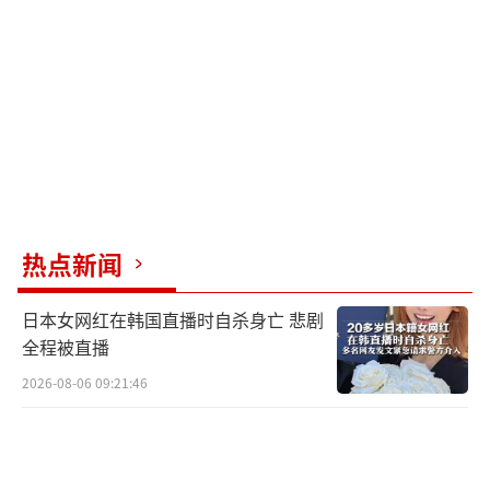
连斯基表示，打击行动会消耗俄军，使其失去
政治支持，或阻止俄罗斯恢复经济。他计划今
年增加武器生产，解除使用西方导弹的限制，
进行价值300亿美元的国防工业生产。不过，乌
克兰需要的资金、技术、材料、机器和工人来
源尚不明朗。
俄罗斯也面临困境，军事投入导致通货膨
热点新闻
胀水平上升，中央银行将利率提高至创纪录的2
日本女网红在韩国直播时自杀身亡 悲剧
1%，表明财政状况紧张。拖延停火时间将进一
全程被直播
步加剧经济失控的风险。
2026-08-06 09:21:46
特朗普在竞选活动中表示计划与普京会晤
讨论终止冲突的问题。克里姆林宫新闻秘书佩
斯科夫称普京对与国际领导人的接触持开放态