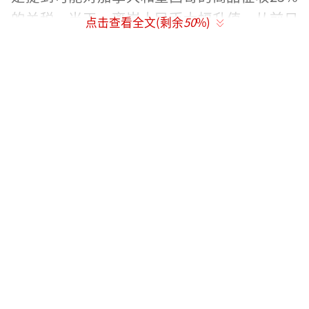
的关税。当天，离岸人民币大幅升值，从前日
点击查看全文(剩余
50
%)
的7.34升至7.26。
1月24日的大涨也与此类似，特朗普明确表
示不会对中国商品提高关税。此前，在达沃斯
经济论坛上，特朗普还表示已与中国国家领导
人沟通，并认为中美关系良好。金融市场迅速
对此作出反应，认为中美贸易战可能不会发
生，这对人民币汇率和资产价格产生了积极影
响。
外交部发言人毛宁也在例行记者会上表
示，中美经贸合作是互利共赢的，分歧应通过
协商解决，贸易战没有赢家。种种迹象表明，
中美关系可能正在缓和，美国不再寻求对中国