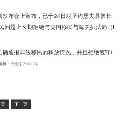
闻发布会上宣布，已于24日对圣约瑟夫县警长
民问题上长期拒绝与美国移民与海关执法局（I
正确通报非法移民的释放情况，并且拒绝遵守I
编辑
：
于浩淙 ZX0176
)
2
页
下一页