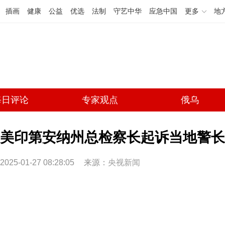
插画
健康
公益
优选
法制
守艺中华
应急中国
更多
地
每日评论
专家观点
俄乌
美印第安纳州总检察长起诉当地警长
2025-01-27 08:28:05
来源：
央视新闻