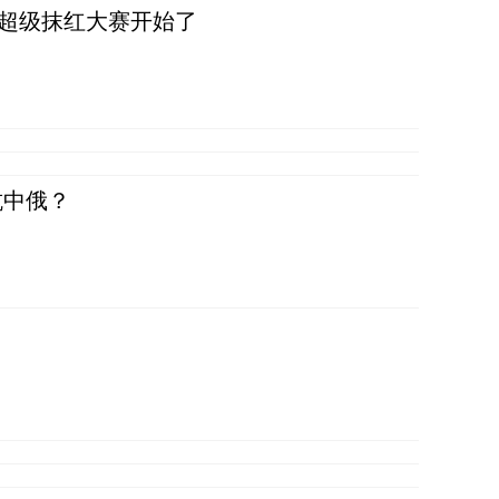
，超级抹红大赛开始了
抗中俄？