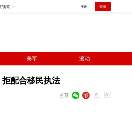
方频道
注册
登录
美军
滚动
 拒配合移民执法
微信
微博
分享