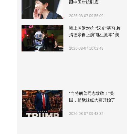
跟中国对抗到底
2026-08-07 09:55:09
嘴上叫嚣对抗 “汉光”演习 赖
清德亲自上演“逃生剧本” 美
军方围观“服务”
2026-08-07 10:02:48
“向特朗普同志致敬！”美
国，超级抹红大赛开始了
2026-08-07 09:43:32