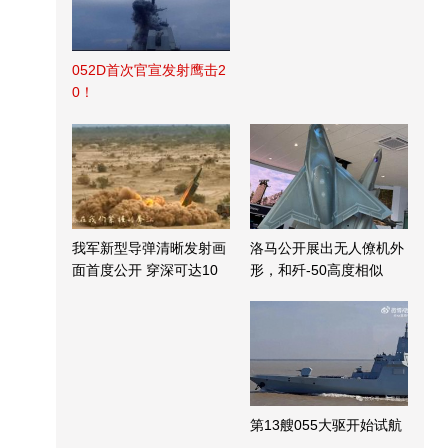
052D首次官宣发射鹰击2
0！
我军新型导弹清晰发射画
洛马公开展出无人僚机外
面首度公开 穿深可达10
形，和歼-50高度相似
米
第13艘055大驱开始试航