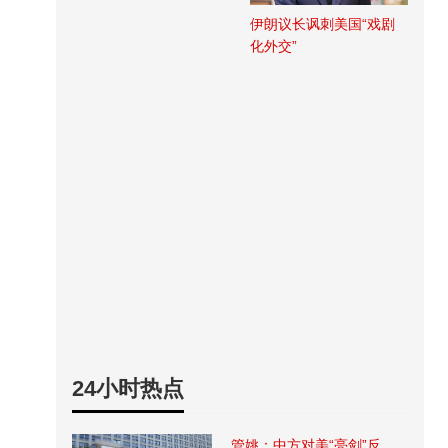
伊朗议长讽刺美国“戏剧
化外交”
24小时热点
管姚：中方对美“亮剑”反