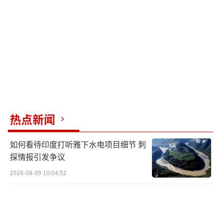
宫22日宣布，已增派1500名士兵前往南部边
境。路透社24日援引一名美国官员说法报道，
美军正准备最早于下周向美墨边境派遣第二批
部队，其中可能包括陆军精锐部队第82空降
师。增派部队可能会达数千人，但正式决定尚
未作出。
墨西哥外交部24日晚些时候在一份声明中
热点新闻
说，墨西哥与美国有着良好的关系，并在移民
如何看待印度打听雅下水电项目细节 刺
事务上合作，在遣返问题上，墨西哥将永远张
探情报引发争议
开双臂接受墨西哥人回到自己的领土。墨西哥
2026-08-09 10:04:52
官员没有说明拒绝美军机降落的原因。
（责任编
辑：于浩淙 zx0176）