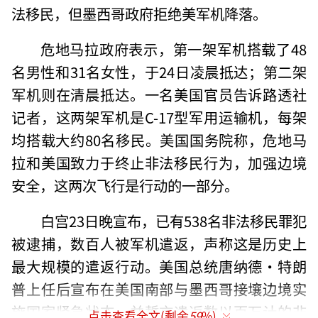
法移民，但墨西哥政府拒绝美军机降落。
危地马拉政府表示，第一架军机搭载了48
名男性和31名女性，于24日凌晨抵达；第二架
军机则在清晨抵达。一名美国官员告诉路透社
记者，这两架军机是C-17型军用运输机，每架
均搭载大约80名移民。美国国务院称，危地马
拉和美国致力于终止非法移民行为，加强边境
安全，这两次飞行是行动的一部分。
白宫23日晚宣布，已有538名非法移民罪犯
被逮捕，数百人被军机遣返，声称这是历史上
最大规模的遣返行动。美国总统唐纳德·特朗
普上任后宣布在美国南部与墨西哥接壤边境实
施国家紧急状态，并誓言遣返数以百万计的非
点击查看全文(剩余
59
%)