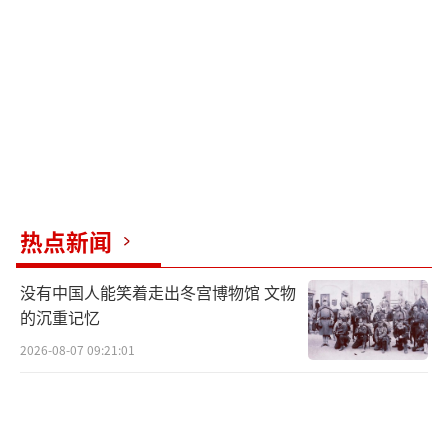
谷歌将向OpenAI的竞争对手Anthropic追
加投资超10亿美元。
印尼即将与苹果公司就一项投资计划达成
协议，有望解除iPhone 16销售禁令。印尼投资
和下游部长罗桑称，希望一两周内这个问题能
得到解决。此前，印尼政府同意苹果在巴淡岛
投资近16万亿印尼盾（约合10亿美元）建设Air
热点新闻
Tag工厂的计划，但印尼工业部长阿古斯表示，
这一建厂计划不符合当地投资要求，印尼将继
没有中国人能笑着走出冬宫博物馆 文物
续禁售iPhone 16。罗桑谈及印尼政府的投资要
的沉重记忆
求时表示，现在他们找到了解决方案，希望他
2026-08-07 09:21:01
们能接受这些差异，这样iPhone 16就可以在印
尼销售。