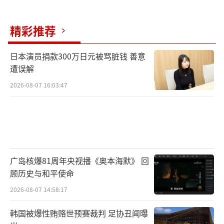
整后净利润为49.46亿美元，同比减少11.1%，
调整后每股收益为2.04美元，同比减少10.
精彩推荐
9%。全年销售额为888.21亿美元，同比增长4.
3%，调整后每股收益9.98美元，同比增长0.
日本演员捐款300万日元被骂脏钱 善意
6%。
遭误解
2026-08-07 16:03:47
宝洁公布2025年第二季度财报显示，销售
净额219亿美元，同比增长2%，调整后每股收
益1.88美元，同比增长34%，核心每股收益1.8
8美元，同比增长2%。
广岛核爆81周年央视播《奥本海默》 回
美股时间段值得关注的事件包括：1月22日
顾历史与和平使命
23:00美国12月谘商会领先/同步/滞后指标；1
2026-08-07 14:58:17
月23日02:00三星举办Galaxy全球新品发布会。
韩国被爆性贿赂世预赛裁判 足协丑闻曝
（责任编辑：张小花 TT1000）