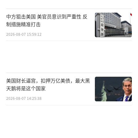
霍尼韦尔旗下量子计算公司Quantinuum
计划在美国新墨西哥州建立尖端研发中心，拟
中方狙击美国 美官员意识到严重性 反
议的中心将专注于光子技术。Quantinuum在
制措施精准打击
新墨西哥州的工厂预计将于今年晚些时候开
2026-08-07 15:59:12
业。根据此前美国新墨西哥州州长米歇尔·卢
汉·格里沙姆办公室的一份声明，新墨西哥州
将公布筹集多达8亿美元投资量子计算产业战略
的计划，其中3.5亿美元将来自Quantinuum在
美国财长逼宫，扣押万亿美债，最大黑
该州的投资。
天鹅将是这个国家
强生发布2024年第四季度及全年财报显
2026-08-07 14:25:38
示，第四季度销售额为225.2亿美元，同比增长
5.3%，净利润为34.31亿美元，同比减少1
7%，每股收益1.41美元，同比减少17.1%，调