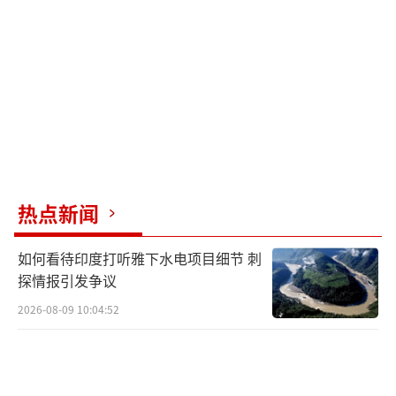
但没有确凿证据证实这一点。
尽管迷因币生命周期较短，$TRUMP币可
能因特朗普的品牌和政治资本而具有更强持久
力。特朗普家族企业控制着该代币80%的供应
量，剩余部分用于公开分发和流动性。这意味
着，在$TRUMP价值顶点时，特朗普的纸面资
产可能高达600亿美元。然而，一旦他决定抛售
热点新闻
套现，代币价格可能会大幅下跌。
如何看待印度打听雅下水电项目细节 刺
令人意外的是，特朗普的妻子梅拉尼娅也
探情报引发争议
在一天后推出了她的个人加密货币$MELANIA。
2026-08-09 10:04:52
这一举动导致$TRUMP价格急剧下跌。投资者
开始对特朗普家族的敛财行为表示不满。购买
$TRUMP和$MELANIA代币的投资者必须接受未