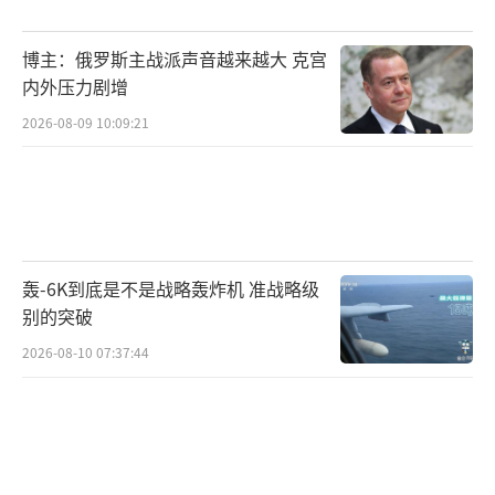
来放弃集体诉讼的权利，且项目不承担法律责
博主：俄罗斯主战派声音越来越大 克宫
任。此外，波场创始人孙宇晨投资了特朗普家
内外压力剧增
族的加密货币项目WLFI，成为最大外部投资
2026-08-09 10:09:21
者，引发外界对项目透明度和去中心化程度的
质疑。
特朗普在上台前一直努力将自己定位为加
密行业的盟友，承诺建立国家战略比特币储备
轰-6K到底是不是战略轰炸机 准战略级
并任命支持加密货币的监管者。因此，币圈对
别的突破
他寄予厚望，认为他会推动美国政府放松监
2026-08-10 07:37:44
管。特朗普在宣誓就职后立即赦免了地下暗
网“丝绸之路”创始人乌尓布里奇，这被视为
放松监管的重要信号。