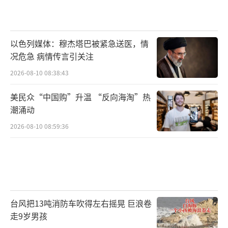
以色列媒体：穆杰塔巴被紧急送医，情
况危急 病情传言引关注
2026-08-10 08:38:43
美民众“中国购”升温 “反向海淘”热
潮涌动
2026-08-10 08:59:36
台风把13吨消防车吹得左右摇晃 巨浪卷
走9岁男孩