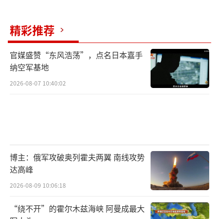
尽管加密货币行业欢迎特朗普重返白宫，
但$TRUMP代币的推出也让许多行业人士感到
精彩推荐
不安。著名投资者巴拉吉·斯里尼瓦桑提醒粉
丝，迷因币是零和博弈，初期价格飙升后往往
官媒盛赞“东风浩荡”，点名日本嘉手
会暴跌。一些加密货币高管和投资者认为，特
纳空军基地
朗普通过出售这些具有投机性和极端波动性的
2026-08-07 10:40:02
代币，削弱了行业的信誉。他们指出，特朗普
在制定政策时直接从代币销售中获益，存在明
显利益冲突。
特朗普在发布会上表示，他对$TRUMP代
博主：俄军攻破奥列霍夫两翼 南线攻势
币了解不多，只是听说它非常成功。这种典型
达高峰
的特朗普风格再次引起关注。
2026-08-09 10:06:18
“绕不开”的霍尔木兹海峡 阿曼成最大
（责任编辑：卢其龙 CM0882）