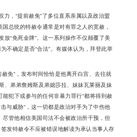
权力，“提前赦免”了多位直系亲属以及政治盟
，美国总统的特赦令通常是对有罪之人的宽赦，
发放“免死金牌”。这一系列操作不仅颠覆了美
因为不确定是否“合法”。有媒体认为，拜登此举
提前赦免”，发布时间恰恰是他离开白宫、去往就
斯、弟弟詹姆斯及弟媳莎拉、妹妹瓦莱丽及妹
间“可能犯下或参与的任何非暴力罪行”都将得到赦
攻击与威胁”，这一切都是政治对手为了中伤他
”。尽管他相信美国司法不会被政治所干预，但
调，签发特赦令不应被错误地解读为承认当事人存