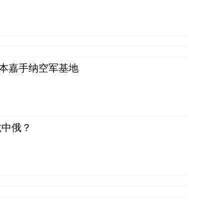
日本嘉手纳空军基地
抗中俄？