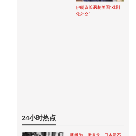
伊朗议长讽刺美国“戏剧
化外交”
24小时热点
张维为、唐湘龙：日本最不