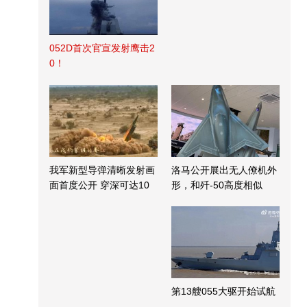
052D首次官宣发射鹰击2
0！
我军新型导弹清晰发射画
洛马公开展出无人僚机外
面首度公开 穿深可达10
形，和歼-50高度相似
米
第13艘055大驱开始试航