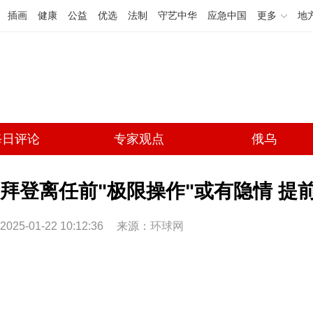
插画
健康
公益
优选
法制
守艺中华
应急中国
更多
地
每日评论
专家观点
俄乌
拜登离任前"极限操作"或有隐情 提
2025-01-22 10:12:36
来源：
环球网