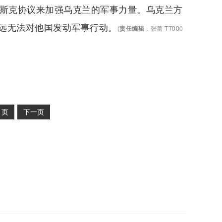
明斯克协议来加强乌克兰的军事力量。乌克兰方
远无法对他国发动军事行动。
(
责任编辑
：
张蕾 TT000
2
页
下一页