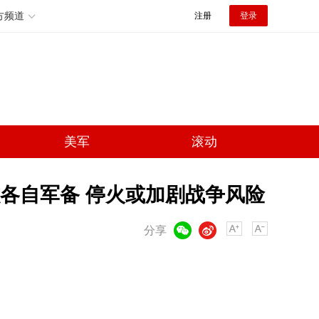
方频道
注册
登录
美军
滚动
各自军备 停火或加剧战争风险
微信
微博
分享