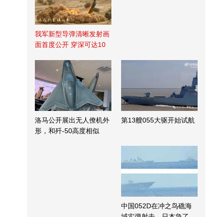
我军新型导弹清晰发射画
面首度公开 穿深可达10
米
洛马公开展出无人僚机外
第13艘055大驱开始试航
形，和歼-50高度相似
中国052D在冲之鸟礁海
域实弹射击，日本急了