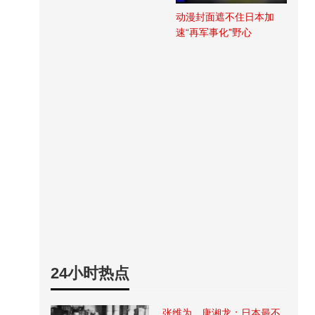
动漫封面遮不住日本加
速“再军事化”野心
24小时热点
张维为、唐湘龙：日本最不