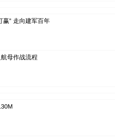
赢” 走向建军百年
反航母作战流程
30M