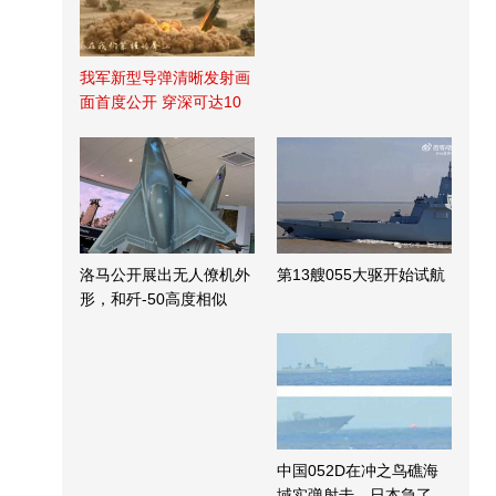
我军新型导弹清晰发射画
面首度公开 穿深可达10
米
洛马公开展出无人僚机外
第13艘055大驱开始试航
形，和歼-50高度相似
中国052D在冲之鸟礁海
域实弹射击，日本急了