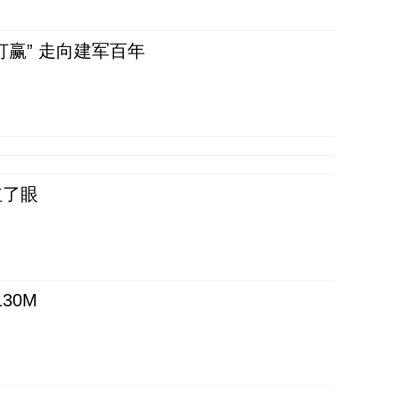
赢” 走向建军百年
红了眼
30M