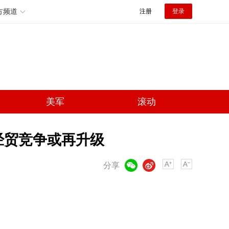
方频道
注册
登录
美军
滚动
经贸竞争或再升级
微信
微博
分享