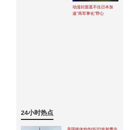
动漫封面遮不住日本加
速“再军事化”野心
24小时热点
美国媒体炒作052D发射鹰击