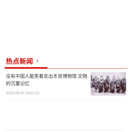
件上进行了友好的文化交流，从实时聊天室到
帖文评论，他们的互动方式多样。中国用户对
美国用户表示欢迎，有些人还提出教他们中
文。甚至还有中国学生请美国用户帮他们做英
语作业。名为Amanda的用户发布了一段视
频，表达她来到小红书应用软件的快乐，并表
示中国用户很欢迎她。在她的帖文下，一名中
热点新闻
国用户评论说：“我们不是敌人，我们是生活
没有中国人能笑着走出冬宫博物馆 文物
在同一个世界的人！”另一位中国用户
的沉重记忆
说：“我们也从来……没机会和外国朋友直接
2026-08-07 09:21:01
在同一个应用程序或平台上交流，所以你们来
了以后我们也很开心。”Amanda在用中文发
布的一条评论中说，她未来将努力在帖文中使
用中文并给视频加上中文字幕。她说：“我很