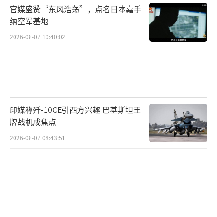
高兴能和中国人交流，了解你们的文化和经
官媒盛赞“东风浩荡”，点名日本嘉手
历。”
（责任编辑：卢其龙 CM0882）
纳空军基地
2026-08-07 10:40:02
印媒称歼-10CE引西方兴趣 巴基斯坦王
牌战机成焦点
2026-08-07 08:43:51