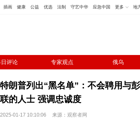
插画
健康
公益
优选
法制
守艺中华
应急中国
更多
地
每日评论
专家观点
俄乌
特朗普列出“黑名单”：不会聘用与
联的人士 强调忠诚度
2025-01-17 10:10:06
来源：
观察者网