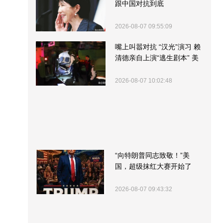
跟中国对抗到底
2026-08-07 09:55:09
嘴上叫嚣对抗 “汉光”演习 赖
清德亲自上演“逃生剧本” 美
军方围观“服务”
2026-08-07 10:02:48
“向特朗普同志致敬！”美
国，超级抹红大赛开始了
2026-08-07 09:43:32