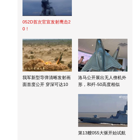
052D首次官宣发射鹰击2
0！
我军新型导弹清晰发射画
洛马公开展出无人僚机外
面首度公开 穿深可达10
形，和歼-50高度相似
米
第13艘055大驱开始试航