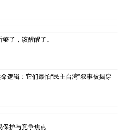
听够了，该醒醒了。
命逻辑：它们最怕“民主台湾”叙事被揭穿
易保护与竞争焦点