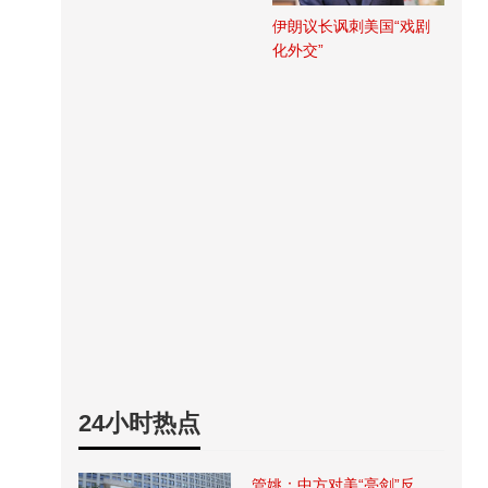
伊朗议长讽刺美国“戏剧
化外交”
24小时热点
管姚：中方对美“亮剑”反