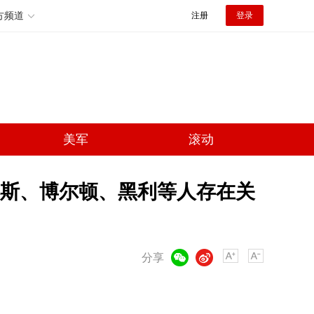
方频道
注册
登录
美军
滚动
彭斯、博尔顿、黑利等人存在关
微信
微博
分享