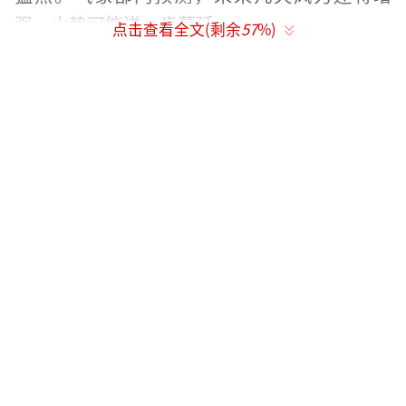
强，火势可能进一步蔓延。
点击查看全文(剩余
57
%)
尽管灾情严重，洛杉矶县警长罗伯特却在
记者会上表示，失踪的16人中没有未成年人，
这被视为一个“好消息”。然而，这种说法引
起了民众的不满，认为在灾难面前，每个生命
都应受到同等关注。
更令民众寒心的是总统拜登的反应。他在1
月8日宣布自己当上了曾祖父，并表示政府将在
未来半年内帮助受灾民众恢复正常生活。这一
举动被许多人视为对灾情的漠视，加深了人们
对政府的失望。
除了自然因素外，政府救灾措施的不足也