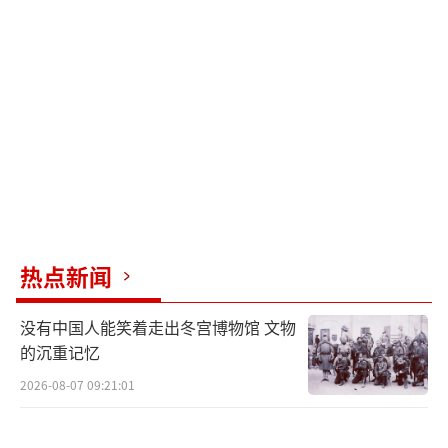
加剧了灾情。消防员到达现场时发现消防栓无
水可用，导致救援工作受阻。各党派之间互相
推卸责任，未能齐心协力应对危机。洛杉矶市
长卡伦·巴斯面对质疑时一言不发，态度冷
漠，进一步激化了民众的不满情绪。
这场灾难不仅暴露了自然界的无情，也揭
示了政府在危机管理中的种种问题。民众希望
政府能够更加重视他们的安全和福祉，采取有
热点新闻
效措施减轻灾难带来的损失。
没有中国人能笑着走出冬宫博物馆 文物
美国火灾更大危险来临。
（责任编辑：卢其龙 CM088
的沉重记忆
2）
2026-08-07 09:21:01