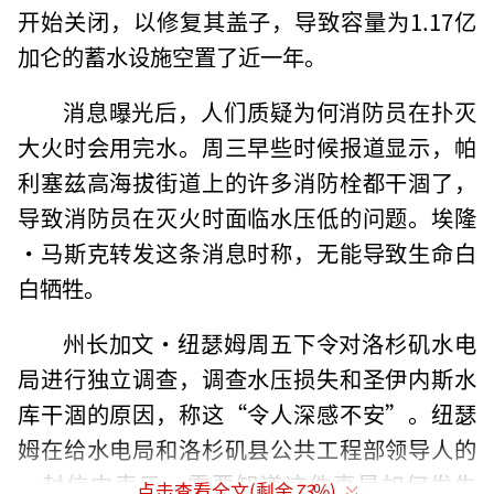
开始关闭，以修复其盖子，导致容量为1.17亿
加仑的蓄水设施空置了近一年。
消息曝光后，人们质疑为何消防员在扑灭
大火时会用完水。周三早些时候报道显示，帕
利塞兹高海拔街道上的许多消防栓都干涸了，
导致消防员在灭火时面临水压低的问题。埃隆
·马斯克转发这条消息时称，无能导致生命白
白牺牲。
州长加文·纽瑟姆周五下令对洛杉矶水电
局进行独立调查，调查水压损失和圣伊内斯水
库干涸的原因，称这“令人深感不安”。纽瑟
姆在给水电局和洛杉矶县公共工程部领导人的
一封信中表示，需要知道这件事是如何发生
点击查看全文(剩余
73
%)