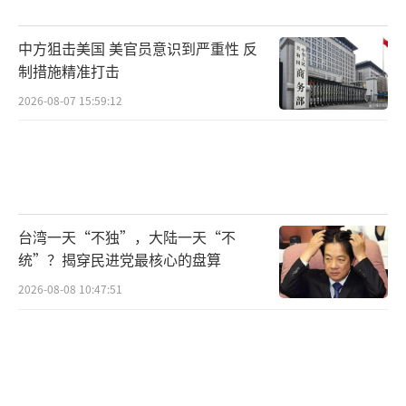
个储水罐可容纳100万加仑。这些水箱是全市10
0多个水箱网络的一部分，位于沿海丘陵社区的
中方狙击美国 美官员意识到严重性 反
海拔逐渐升高的位置。到周三凌晨3点，所有三
制措施精准打击
个水箱都已干涸。DWP首席执行官Janisse Qui
2026-08-07 15:59:12
ñones表示，水箱无法快速补充，低海拔地区
的需求阻碍了将水泵送到高海拔地区水箱的能
力。官员说，在一个案例中，试图重新输送水
来补充水箱的DWP工作人员不得不撤离。火灾
台湾一天“不独”，大陆一天“不
发生15小时内主干线的供水需求量是平时的四
统”？揭穿民进党最核心的盘算
倍，导致水压下降。亚当斯估计，如果圣伊内
2026-08-08 10:47:51
斯水库当时投入使用，需求量可能会是现在的
三倍。水库中的水将为消防设备供水，并帮助
泵站将水推入储水箱。
在火灾发生之前，国家气象局曾警告