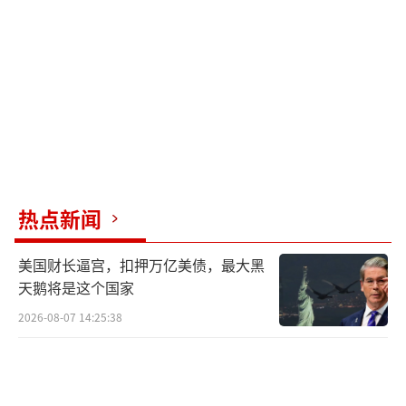
水，但该系统从未为正在经历的野火情景设计
过。
水库排空始于2月份，当时浮动盖板出现几
英尺的裂口，导致碎片、鸟粪和其他物体进入
供水系统。州监管机构命令DWP排空现场以避
免污染。4月，DWP寻求维修投标，费用高达8
9,000美元。11月，与一家Lakeside公司签订
热点新闻
了一份价值约130,000美元的合同。维修状态尚
不清楚。DWP员工工会领袖谴责了长达数月的
美国财长逼宫，扣押万亿美债，最大黑
等待以修复水库的行为，认为这种小修不应该
天鹅将是这个国家
让水库空置近一年，工作应该由内部完成，而
2026-08-07 14:25:38
不是依赖承包商。
上帕利塞兹的水压由三个储水罐维持，每