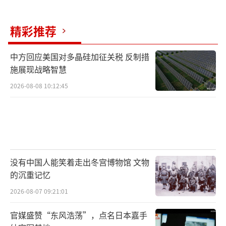
过“危及生命”的大风，而一年中的这个时
精彩推荐
候，降雨通常会使山丘不太可能着火。愤怒的
居民指出，水压不足是导致洛杉矶、圣莫尼卡
中方回应美国对多晶硅加征关税 反制措
和马里布5,300所房屋和建筑物被毁的一个因
施展现战略智慧
素。洛杉矶市议员特蕾西·帕克和开发商里克
2026-08-08 10:12:45
·卡鲁索等民间领袖指出，这个问题是基础设
施维护不善的标志。洛杉矶消防重要水库干涸
近一年！
（责任编辑：张蕾 TT0001）
没有中国人能笑着走出冬宫博物馆 文物
的沉重记忆
2026-08-07 09:21:01
官媒盛赞“东风浩荡”，点名日本嘉手