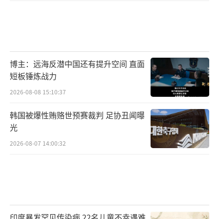
博主：远海反潜中国还有提升空间 直面
短板锤炼战力
2026-08-08 15:10:37
韩国被爆性贿赂世预赛裁判 足协丑闻曝
光
2026-08-07 14:00:32
印度暴发罕见传染病 22名儿童不幸遇难