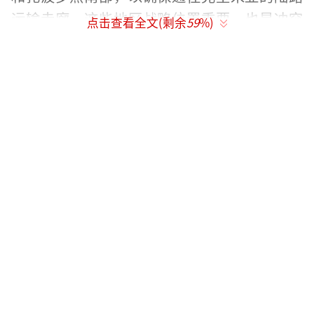
运输走廊。这些地区战略位置重要，也是冲突
点击查看全文(剩余
59
%)
中的焦点。如果特朗普将围堵俄罗斯的责任更
多地交给欧洲，俄方可以利用这一点稳固这些
地区并增加与西方谈判的筹码。
乌克兰方面坚决反对割让任何领土，泽连
斯基对领土损失反应强烈。然而，这种态度可
能导致冲突继续，直到西方国家或特朗普感到
无法承受。俄罗斯的最低目标是普京在乌克兰
问题上的底线，而其进一步扩张的目标则涉及
更大的野心。从乌克兰版图来看，俄罗斯希望
以第聂伯河为界，完全控制顿巴斯和亚速海地
区，并将乌军推回第聂伯河之外，从而缓解自
身安全压力并对北约形成震慑。