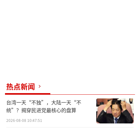
历史经验表明，俄罗斯还可能有更高的地
缘政治目标，如完全控制整个乌克兰或与波兰
瓜分乌克兰。这样的目标虽然实现难度大，但
如果成功，将极大改变俄罗斯的地缘政治形
势。
自冲突爆发以来，普京一直反对乌克兰加
入北约，因为这将使北约势力直接扩展到俄罗
斯边界，对俄构成巨大威胁。这也是他最初发
热点新闻
动“特别军事行动”的重要原因。乌克兰拥有
台湾一天“不独”，大陆一天“不
丰富的自然资源和庞大的劳动力市场，在欧洲
统”？揭穿民进党最核心的盘算
具有重要战略地位。自从苏东剧变后，乌克兰
2026-08-08 10:47:51
成为连接欧洲和俄罗斯的关键地带，因此成为
双方争夺的重点。
（责任编辑：张蕾 TT0001）