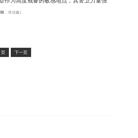
邸作为高度戒备的敏感地点，其警卫力量强
编辑
：
张佳鑫
)
2
页
下一页