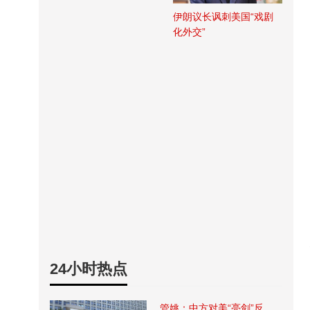
伊朗议长讽刺美国“戏剧
化外交”
24小时热点
管姚：中方对美“亮剑”反