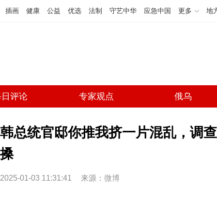
插画
健康
公益
优选
法制
守艺中华
应急中国
更多
地
每日评论
专家观点
俄乌
韩总统官邸你推我挤一片混乱，调查
搡
2025-01-03 11:31:41
来源：
微博