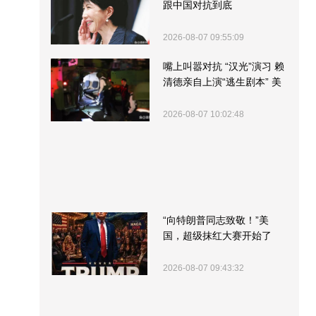
跟中国对抗到底
2026-08-07 09:55:09
嘴上叫嚣对抗 “汉光”演习 赖
清德亲自上演“逃生剧本” 美
军方围观“服务”
2026-08-07 10:02:48
“向特朗普同志致敬！”美
国，超级抹红大赛开始了
2026-08-07 09:43:32