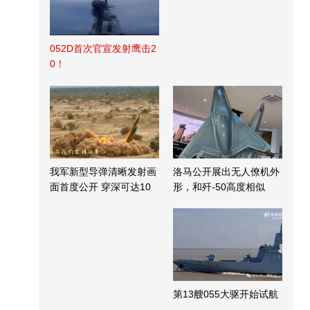
052D首次官宣发射鹰击2
0！
我军新型导弹清晰发射画
洛马公开展出无人僚机外
面首度公开 穿深可达10
形，和歼-50高度相似
米
第13艘055大驱开始试航