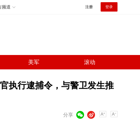
方频道
注册
登录
美军
滚动
官执行逮捕令，与警卫发生推
微信
微博
分享