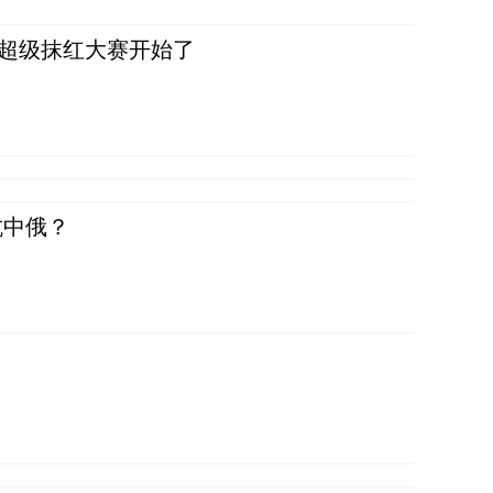
，超级抹红大赛开始了
抗中俄？