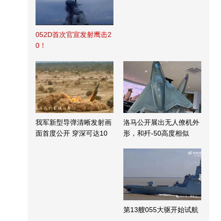
052D首次官宣发射鹰击2
0！
我军新型导弹清晰发射画
洛马公开展出无人僚机外
面首度公开 穿深可达10
形，和歼-50高度相似
米
第13艘055大驱开始试航