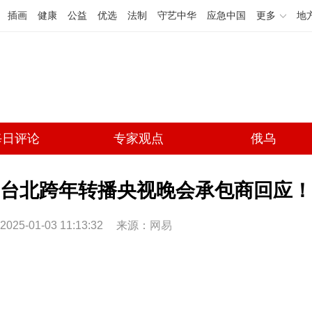
插画
健康
公益
优选
法制
守艺中华
应急中国
更多
地
每日评论
专家观点
俄乌
台北跨年转播央视晚会承包商回应！
2025-01-03 11:13:32
来源：
网易