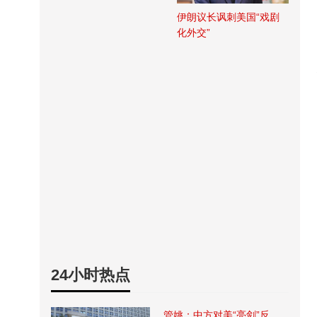
伊朗议长讽刺美国“戏剧
化外交”
24小时热点
管姚：中方对美“亮剑”反