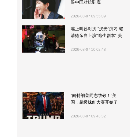
跟中国对抗到底
2026-08-07 09:55:09
嘴上叫嚣对抗 “汉光”演习 赖
清德亲自上演“逃生剧本” 美
军方围观“服务”
2026-08-07 10:02:48
“向特朗普同志致敬！”美
国，超级抹红大赛开始了
2026-08-07 09:43:32