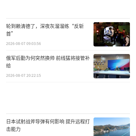
轮到赖清德了，深夜灰溜溜练“反斩
首”
2026-08-07 09:03:56
俄军后勤为何突然换帅 前线猛将接管补
给
2026-08-07 20:22:15
日本试射战斧导弹有何影响 提升远程打
击能力