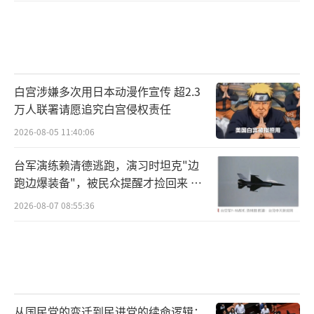
白宫涉嫌多次用日本动漫作宣传 超2.3
万人联署请愿追究白宫侵权责任
2026-08-05 11:40:06
台军演练赖清德逃跑，演习时坦克"边
跑边爆装备"，被民众提醒才捡回来 演
习状况频出引发关注
2026-08-07 08:55:36
从国民党的变迁到民进党的续命逻辑：