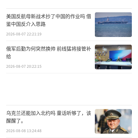
忧，特朗普重新入主白宫将给全球金融市场带
美国反航母新战术抄了中国的作业吗 借
来重大冲击，而2025年的全球汇市格局也将受
鉴中国反介入思路
到其相关政策影响。特朗普竞选纲领中的多项
2026-08-07 22:21:19
政策倾向于激进的财政支出，这可能进一步加
剧国债发行量，同时提高关税等增收措施也可
俄军后勤为何突然换帅 前线猛将接管补
给
能在短期内引发通胀上升，干扰美联储的降息
2026-08-07 20:22:15
节奏。有机构认为，这些因素或导致一个更高
的美债利率中枢，抬高美元中枢。
（责任编辑：卢其
龙 CM0882）
乌克兰还能加入北约吗 童话听够了，该
醒醒了。
2026-08-08 13:24:48