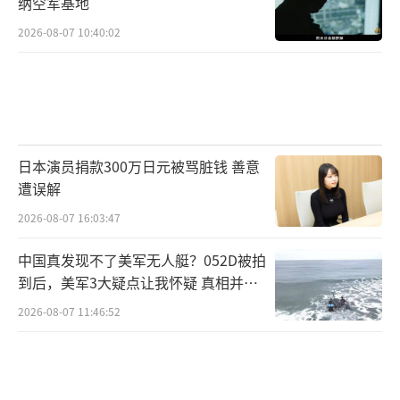
纳空军基地
当前，多家华尔街大行已开始削减对美联
2026-08-07 10:40:02
储降息前景的押注。巴克莱美国首席经济学家
Marc Giannoni领导的团队上调对2025年美国
通胀的预测，并降低了对GDP的预期。他们预
计，美联储将在2025年将降息次数从原先预测
日本演员捐款300万日元被骂脏钱 善意
的3次减少至2次，每次降息幅度为25个基点。
遭误解
高盛经济学家团队指出，美联储或倾向于采取
2026-08-07 16:03:47
更为审慎的步骤，力求在降息路径上精准着
陆。他们预测，在2025年3月前的历次会议中，
中国真发现不了美军无人艇？052D被拍
美联储将每次降息25个基点，并于6月和9月分
到后，美军3大疑点让我怀疑 真相并非
如此
别进行最后一次降息。摩根大通预测，鉴于特
2026-08-07 11:46:52
朗普政府政策的不确定性，美联储将调整降息
策略，从2025年3月起改为每季度降息一次，直
至联邦基金利率达到3.5%的水平。市场还担