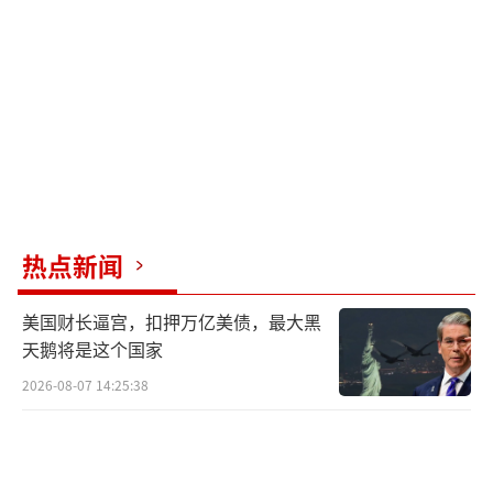
逢年底，越南企业需要更多美元支付合同，预
计越南盾可能会进一步走弱。越南央行重申，
鉴于越南盾汇率跌至历史新低，该行愿意抛售
美元以维护货币稳定。Minh补充说，美元预计
将持续上涨，越南央行或将加大干预力度，卖
出美元以稳定市场。据越南媒体报道，2024年1
2月30日，越南盾在当地所谓黑市上的交易汇价
已经跌至1美元兑25850越南盾。
热点新闻
经济依赖贸易的国家尤其容易受到特朗普
美国财长逼宫，扣押万亿美债，最大黑
关税计划的影响，货币贬值幅度也更大，韩元
天鹅将是这个国家
汇率便是其中之一。2024年12月31日，韩元兑
2026-08-07 14:25:38
美元汇率最终下跌0.37%，报1478.6，全年累
计下跌幅度达14.52%，为2008年以来最大跌
幅。另外，韩国政治局势的持续动荡也进一步