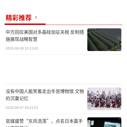
2024年四季度以来，美元的表现尤为强
精彩推荐
劲，在2024年12月利率决议美联储发出“鹰
派”信号后，美元指数一度突破了两年以来高
中方回应美国对多晶硅加征关税 反制措
施展现战略智慧
点。多家机构分析认为，进入2025年，全球汇
率市场形势仍错综复杂，美联储政策预期变
2026-08-08 10:12:45
化、特朗普的关税政策实施情况、经济状况及
地缘政治局势等因素将决定美元汇率走势。高
盛表示，美元将迈入“更强更持久”时代。该
行表示，随着全球经济和政策环境的变化，202
没有中国人能笑着走出冬宫博物馆 文物
5年“强美元”将成为外汇市场的主旋律，且这
的沉重记忆
一趋势将维持较长时间。摩根大通也在2024年1
2026-08-07 09:21:01
2月的客户报告中预测，美元将在2025年创下新
高。
官媒盛赞“东风浩荡”，点名日本嘉手