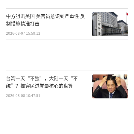
加剧了韩元的贬值压力。值得注意的是，韩元
中方狙击美国 美官员意识到严重性 反
的持续贬值已经开始对韩国经济造成冲击。12
制措施精准打击
月31日，韩国统计局发布报告称，12月韩国消
2026-08-07 15:59:12
费者价格同比上涨1.9%，高于11月的1.5%，
也高于经济学家预期的1.7%。其中，食品和非
酒精饮料价格意外上涨2.5%，娱乐成本上涨1.
2%，公用事业价格上涨1.7%。超出预期的通
胀数据使得韩国央行在制定货币政策时面临更
台湾一天“不独”，大陆一天“不
为复杂的局面，特别是在2024年10月和11月连
统”？揭穿民进党最核心的盘算
续降息后，通胀的意外上扬限制了其2025年进
2026-08-08 10:47:51
一步下调基准利率的空间。经济学家们普遍认
为，随着市场对特朗普政府可能向全球更多国
家加征关税的担忧加剧，未来一年韩国的出口
增长势头可能大幅放缓。