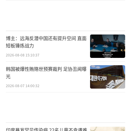
博主：远海反潜中国还有提升空间 直面
短板锤炼战力
2026-08-08 15:10:37
韩国被爆性贿赂世预赛裁判 足协丑闻曝
光
2026-08-07 14:00:32
印度暴发罕见传染病 22名儿童不幸遇难