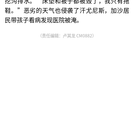
挖沟排水。“床垫和被子都被毁了，我只有拖
鞋。”恶劣的天气也侵袭了汗尤尼斯，加沙居
民带孩子看病发现医院被淹。
（责任编辑：卢其龙 CM0882）