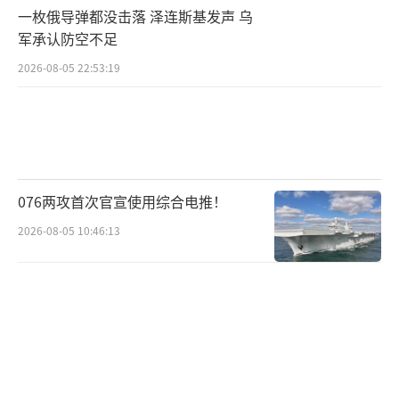
一枚俄导弹都没击落 泽连斯基发声 乌
尤其是导弹项目，但金正恩近几个月来的声明
军承认防空不足
特别关注海上领域。2024年2月，金正恩强调增
2026-08-05 22:53:19
强海军力量是捍卫国家海上主权的重要问题，
并呼吁推进舰船建造工作，在五年计划期间完
成建造。
如果第一艘新型军舰能够在五年计划期限
076两攻首次官宣使用综合电推！
内完成，预计将在2026年1月完工。从目前进度
2026-08-05 10:46:13
来看，这一目标似乎是可行的，但具体的武器
和传感器配置仍有待观察，且需要一段时间进
行测试和调试。
已有猜测称，新型军舰最终可能会安装相
控阵雷达，因为上层建筑两侧的开孔很大，呈
矩形，适合容纳相控阵天线。垂直发射系统和