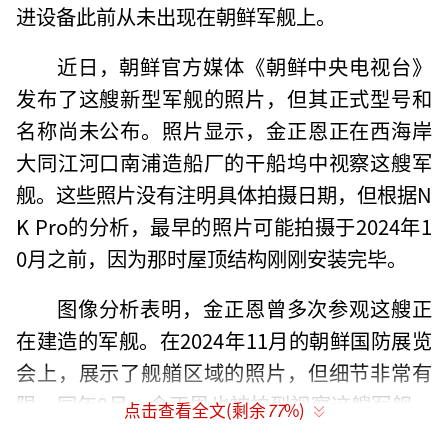
进设备此前从未出现在朝鲜军舰上。
近日，朝鲜官方媒体《朝鲜中央电视台》
发布了这艘新型军舰的照片，但其正式型号和
名称尚未公布。照片显示，金正恩正在西海岸
大同江河口南浦造船厂的干船坞中视察这艘军
舰。这些照片没有注明具体拍摄日期，但根据N
K Pro的分析，最早的照片可能拍摄于2024年1
0月之前，因为那时屋顶结构刚刚安装完毕。
图像分析表明，金正恩曾多次参观这艘正
在建造的军舰。在2024年11月的朝鲜国防展览
会上，展示了舰艏区域的照片，但细节非常有
限。同年9月，金正恩也被拍到视察这艘军舰，
点击查看全文(剩余
77
%)
但当时照片被大量裁剪，难以判断军舰的整体