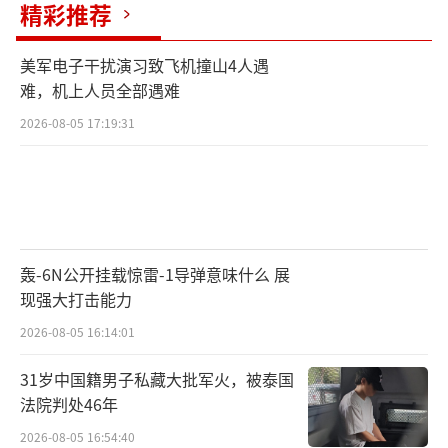
精彩推荐
相控阵雷达的组合表明，新型军舰旨在优化防
空能力，填补舰队在防空任务上的空白。
美军电子干扰演习致飞机撞山4人遇
难，机上人员全部遇难
此前，“鸭绿江”级和“南浦”级护卫舰
2026-08-05 17:19:31
已有少量完工，新设计可能取代这些性能较差
的设计。除了这艘新型军舰外，朝鲜还在研制
其他水面舰艇，包括小型反潜艇和导弹艇。此
外，朝鲜也在发展水下能力，尽管成果参差不
齐。
轰-6N公开挂载惊雷-1导弹意味什么 展
现强大打击能力
目前，虽然朝鲜最新设计的军舰尺寸令人
2026-08-05 16:14:01
印象深刻，且有潜力搭载各种武器装备和传感
31岁中国籍男子私藏大批军火，被泰国
器，但朝鲜是否有能力以完全适用的形式部署
法院判处46年
更高端的海军技术仍是一大疑问。即使能够推
2026-08-05 16:54:40