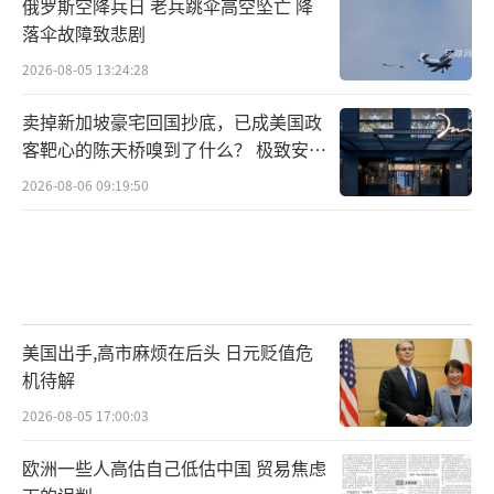
俄罗斯空降兵日 老兵跳伞高空坠亡 降
落伞故障致悲剧
2026-08-05 13:24:28
卖掉新加坡豪宅回国抄底，已成美国政
客靶心的陈天桥嗅到了什么？ 极致安全
的追寻
2026-08-06 09:19:50
美国出手,高市麻烦在后头 日元贬值危
机待解
2026-08-05 17:00:03
欧洲一些人高估自己低估中国 贸易焦虑