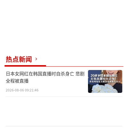
合标准，因为现代护卫舰的长度通常已经超过1
00米。例如，俄罗斯海军的22350型护卫舰长1
35米。
新型军舰最引人注目的设计之一是配备了
某种垂直发射系统，舰桥前方的大片空间暗示
了这种武器系统的存在。如果确实配备垂直发
热点新闻
射系统，可以选择多种导弹，包括防空导弹、
日本女网红在韩国直播时自杀身亡 悲剧
反舰导弹以及对地攻击巡航导弹。此外，垂直
全程被直播
发射系统可以提供更大的弹药储备量，并能在
2026-08-06 09:21:46
一种发射装置中部署多种类型的武器。
朝鲜此前表示计划“不断部署装载新型防
空导弹的舰艇”，这可能也指新型军舰和垂直
发射能力。尽管朝鲜当前忙于各种军事发展，