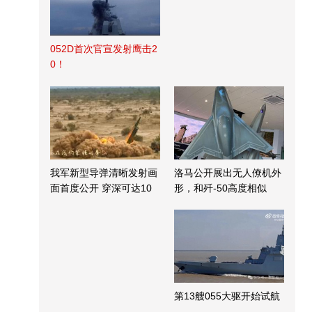
052D首次官宣发射鹰击2
0！
我军新型导弹清晰发射画
洛马公开展出无人僚机外
面首度公开 穿深可达10
形，和歼-50高度相似
米
第13艘055大驱开始试航