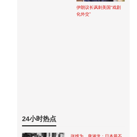
伊朗议长讽刺美国“戏剧
化外交”
24小时热点
张维为、唐湘龙：日本最不