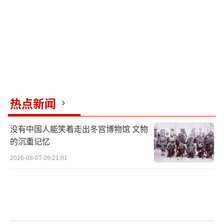
俄罗斯在全球事务中扮演着重要角色，普京希
望通过加强与乌克兰的关系，增强在欧洲乃至
全球事务中的影响力，这种愿望并非容易实
现，乌克兰作为一个独立，在外交政策上往往
受到美国和其他西方的支持，这使得俄罗斯很
难完全按照自己的意愿行事。
热点新闻
改善双边关系的必要性
没有中国人能笑着走出冬宫博物馆 文物
改善俄罗斯与乌克兰之间的关系对两国自
的沉重记忆
身都至关重要，良好的双边关系有助于促进双
2026-08-07 09:21:01
方在能源、军事等领域上的合作，为两国带来
更多的经济利益；稳定的关系也有助于减少地
缘政治风险，降低潜在冲突的可能性，普京希
望通过一系列具体行动来改善与乌克兰的关