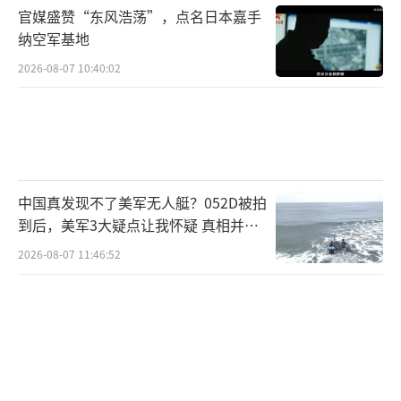
系，这包括但不限于经济合作、文化交流以及
官媒盛赞“东风浩荡”，点名日本嘉手
纳空军基地
政治互信等方面。
2026-08-07 10:40:02
普京想要的不仅仅是俄乌之间的短期停火
协议，他的目标是在更深层次上解决两国之间
的根本性问题，并在此基础上建立一种长期稳
定的双边关系，虽然这一过程充满挑战，但通
过共同努力和持续沟通，双方有可能找到一条
中国真发现不了美军无人艇？052D被拍
到后，美军3大疑点让我怀疑 真相并非
和平共处的道路，我们期待看到俄罗斯与乌克
如此
2026-08-07 11:46:52
兰能够携手合作，共同应对挑战，实现互利共
赢的局面。
（责任编辑：卢其龙 CM0882）