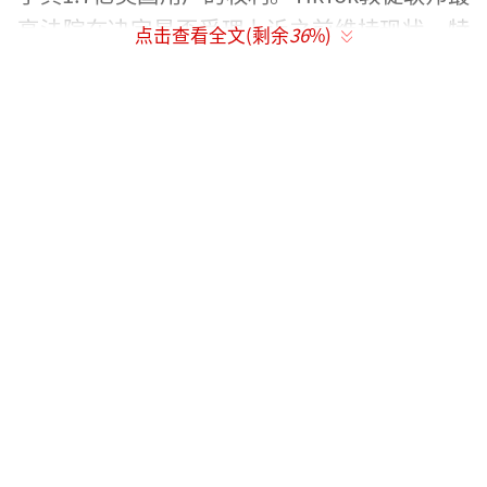
高法院在决定是否受理上诉之前维持现状。特
点击查看全文(剩余
36
%)
朗普在亚利桑那州举行的一场保守派大会上表
示，他倾向于允许TikTok在美国继续运营一段
时间。
今年4月24日，美国总统拜登签署了一项法
案，要求TikTok母公司字节跳动在270天内将Ti
kTok出售给非中国企业，否则这款应用程序将
在美国被禁用。美国联邦最高法院本月18日表
示，将快速审理强迫出售令是否违宪一案，并
将于2025年1月10日就此案举行辩论。
（责任编
辑：张小花 TT1000）