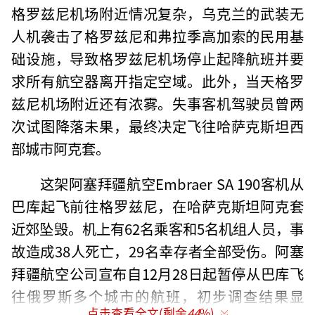
格罗兹尼机场附近情况复杂，乌克兰的武装无
人机袭击了格罗兹尼和弗拉季高加索的民用基
础设施，导致格罗兹尼机场停止起降航班并要
求所有航空器离开指定空域。此外，当天格罗
兹尼机场附近还有浓雾。失事客机驾驶员曾两
次试图降落未果，最终决定飞往哈萨克斯坦西
部城市阿克套。
这架阿塞拜疆航空Embraer SA 190客机从
巴库起飞前往格罗兹尼，在哈萨克斯坦阿克套
近郊坠毁。机上有62名乘客和5名机组人员，事
故造成38人死亡，29名幸存者全部受伤。阿塞
拜疆航空公司宣布自12月28日起暂停从巴库飞
往俄罗斯多个城市的航班，初步调查结果显
点击查看全文(剩余
44
%)