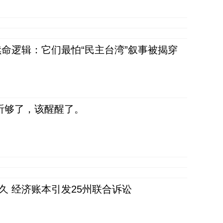
命逻辑：它们最怕“民主台湾”叙事被揭穿
听够了，该醒醒了。
久 经济账本引发25州联合诉讼