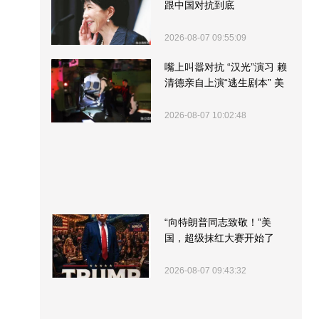
跟中国对抗到底
2026-08-07 09:55:09
嘴上叫嚣对抗 “汉光”演习 赖
清德亲自上演“逃生剧本” 美
军方围观“服务”
2026-08-07 10:02:48
“向特朗普同志致敬！”美
国，超级抹红大赛开始了
2026-08-07 09:43:32