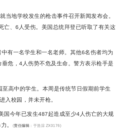
局就当地学校发生的枪击事件召开新闻发布会。
死亡、6人受伤。美国总统拜登已听取了有关这
者中有一名学生和一名老师。其他6名伤者均为
命垂危，4人伤势不危及生命。警方表示枪手是
儿园至高中的学生。本周是传统节日假期前学生
后进入校园，并未开枪。
，美国今年已发生487起造成至少4人伤亡的大规
暴力。
(
责任编辑
：
于浩淙 ZX0176
)