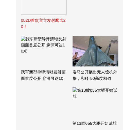
052D首次官宣发射鹰击2
0！
我军新型导弹清晰发射画
洛马公开展出无人僚机外
面首度公开 穿深可达10
形，和歼-50高度相似
米
第13艘055大驱开始试航