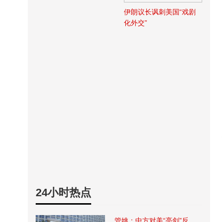
伊朗议长讽刺美国“戏剧
化外交”
24小时热点
管姚：中方对美“亮剑”反