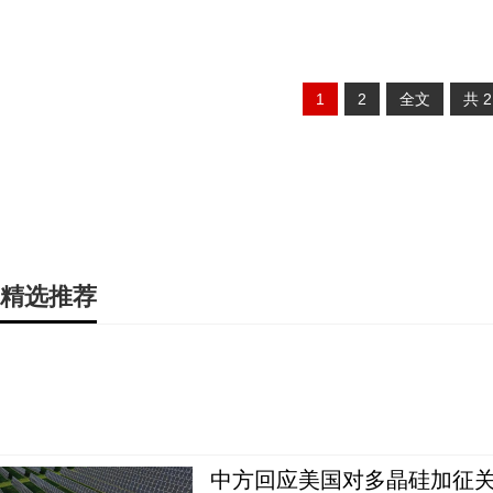
1
2
全文
共
精选推荐
中方回应美国对多晶硅加征关