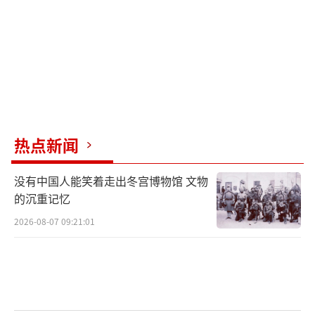
刻，“双城论坛”更显得是非常有意义的坚
持，不仅在于城市间的观摩交流，还有“双城
好、两岸好”。和平是可贵的，冲突是不智
的，和平之路尽管曲折，但值得我们负重前
行。
热点新闻
蒋万安指出，“双城论坛”一棒接一棒延
续，足以证明台北与上海这两座城市在两岸和
没有中国人能笑着走出冬宫博物馆 文物
平交流中作出的贡献。盼望大陆的朋友、上海
的沉重记忆
的朋友能够更了解台湾，更喜欢台北。(完)
（责
2026-08-07 09:21:01
任编辑：张蕾 TT0001）