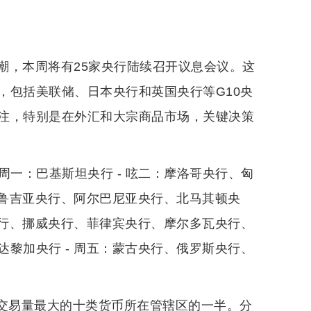
潮，本周将有25家央行陆续召开议息会议。这
，包括美联储、日本央行和英国央行等G10央
注，特别是在外汇和大宗商品市场，关键决策
 周一：巴基斯坦央行 - 呟二：摩洛哥央行、匈
格鲁吉亚央行、阿尔巴尼亚央行、北马其顿央
央行、挪威央行、菲律宾央行、摩尔多瓦央行、
黎加央行 - 周五：蒙古央行、俄罗斯央行、
球交易量最大的十类货币所在管辖区的一半。分