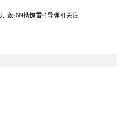
 轰-6N携惊雷-1导弹引关注