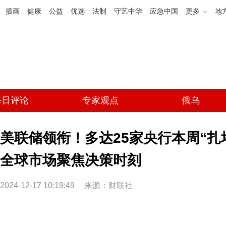
插画
健康
公益
优选
法制
守艺中华
应急中国
更多
地
每日评论
专家观点
俄乌
美联储领衔！多达25家央行本周“扎
全球市场聚焦决策时刻
2024-12-17 10:19:49
来源：
财联社