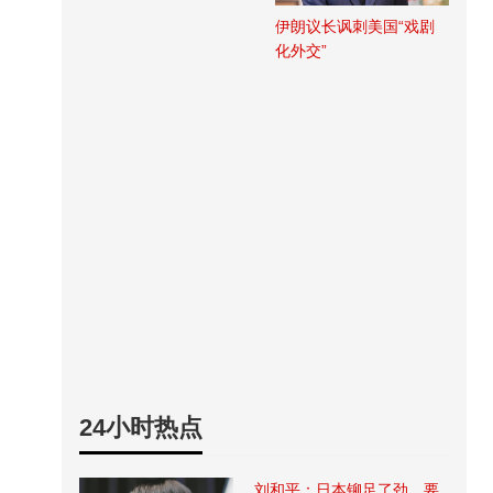
伊朗议长讽刺美国“戏剧
化外交”
24小时热点
刘和平：日本铆足了劲，要