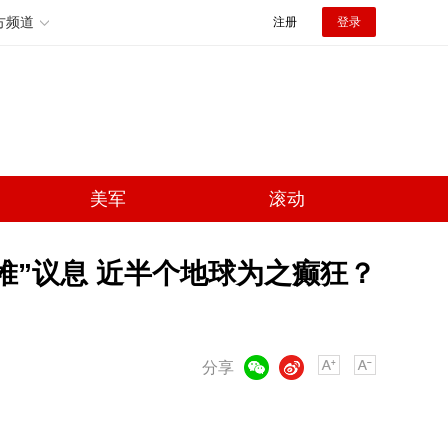
方频道
注册
登录
美军
滚动
堆”议息 近半个地球为之癫狂？
微信
微博
分享