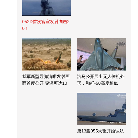
052D首次官宣发射鹰击2
0！
我军新型导弹清晰发射画
洛马公开展出无人僚机外
面首度公开 穿深可达10
形，和歼-50高度相似
米
第13艘055大驱开始试航