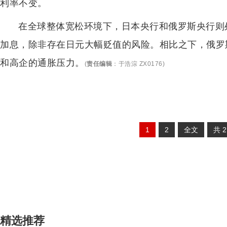
利率不变。
在全球整体宽松环境下，日本央行和俄罗斯央行则
加息，除非存在日元大幅贬值的风险。相比之下，俄罗
和高企的通胀压力。
(
责任编辑
：
于浩淙 ZX0176
)
1
2
全文
共
精选推荐